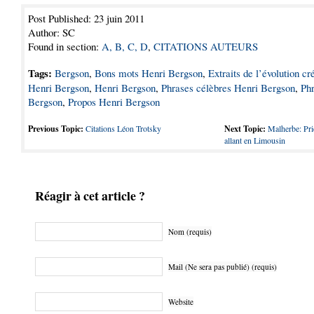
Post Published: 23 juin 2011
Author: SC
Found in section:
A, B, C, D
,
CITATIONS AUTEURS
Tags:
Bergson
,
Bons mots Henri Bergson
,
Extraits de l’évolution cr
Henri Bergson
,
Henri Bergson
,
Phrases célèbres Henri Bergson
,
Ph
Bergson
,
Propos Henri Bergson
Previous Topic:
Citations Léon Trotsky
Next Topic:
Malherbe: Priè
allant en Limousin
Réagir à cet article ?
Nom (requis)
Mail (Ne sera pas publié) (requis)
Website