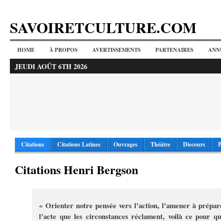
SAVOIRETCULTURE.COM
HOME
À PROPOS
AVERTISSEMENTS
PARTENAIRES
ANN
JEUDI AOÛT 6TH 2026
Citations
Citations Latines
Ouvrages
Théâtre
Discours
P
Citations Henri Bergson
« Orienter notre pensée vers l’action, l’amener à prépar
l’acte que les circonstances réclament, voilà ce pour qu