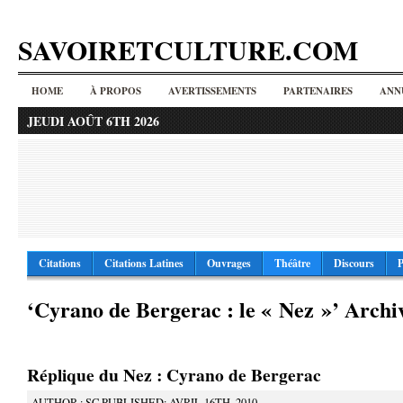
SAVOIRETCULTURE.COM
HOME
À PROPOS
AVERTISSEMENTS
PARTENAIRES
ANN
JEUDI AOÛT 6TH 2026
Citations
Citations Latines
Ouvrages
Théâtre
Discours
P
‘Cyrano de Bergerac : le « Nez »’ Archi
Réplique du Nez : Cyrano de Bergerac
AUTHOR : SC PUBLISHED: AVRIL 16TH, 2010