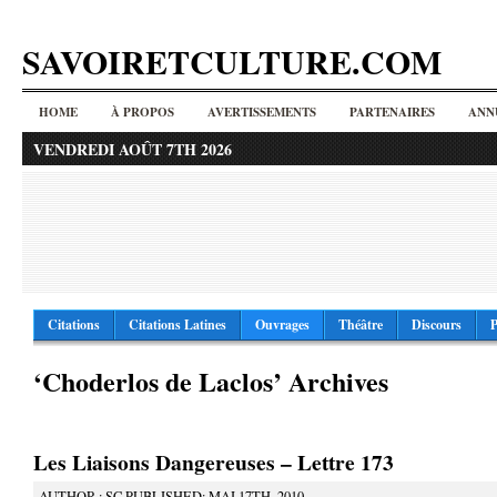
SAVOIRETCULTURE.COM
HOME
À PROPOS
AVERTISSEMENTS
PARTENAIRES
ANN
VENDREDI AOÛT 7TH 2026
Citations
Citations Latines
Ouvrages
Théâtre
Discours
P
‘Choderlos de Laclos’ Archives
Les Liaisons Dangereuses – Lettre 173
AUTHOR : SC PUBLISHED: MAI 17TH, 2010