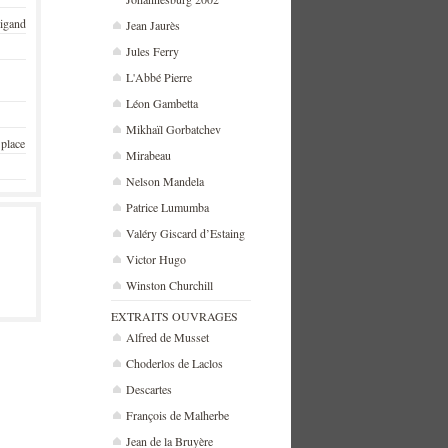
rigand
Jean Jaurès
Jules Ferry
L'Abbé Pierre
Léon Gambetta
Mikhaïl Gorbatchev
 place
Mirabeau
Nelson Mandela
Patrice Lumumba
Valéry Giscard d’Estaing
Victor Hugo
Winston Churchill
EXTRAITS OUVRAGES
Alfred de Musset
Choderlos de Laclos
Descartes
François de Malherbe
Jean de la Bruyère