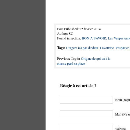
Post Published: 22 février 2014
Author: SC
Found in section:
BON A SAVOIR
,
Les Vespasienn
Tags:
L'argent n'a pas d'odeur
,
Lavotterie
,
Vespacien
Previous Topic:
Origine de qui va à la
chasse perd sa place
Réagir à cet article ?
Nom (requ
Mail (Ne se
Website