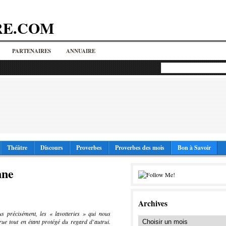
RE.COM
PARTENAIRES
ANNUAIRE
Théâtre
Discours
Proverbes
Proverbes des mois
Bon à Savoir
nne
Archives
us précisément, les « lavotteries » qui nous
rue tout en étant protégé du regard d’autrui.