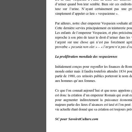
d’uriner quand bon leur semble. Bien sûr ces endroits 
taxe sur l’urine. N’ayant certainement pas une gr
simplement d’appeler ce lieu « vespasienne ».
Par ailleurs, notre cher empereur Vespasien souhaite all
Cette dernière servira principalement en teinturerie pour 
Les enfants de l’empereur Vespasien, et plus précisément
reproche à son père de taxer le droit d’uriner dans les 
l’argent sur une chose qui n’est pas forcément agréa
proverbe
« pecunia non olet » – « l’argent n’a pas d’o
La prolifération mondiale des vespasiennes
Initialement conçus pour regonfler les finances de Rom
monde entier mais il faudra toutefois attendre 1834 po
partir de 1980, ces urinoirs publics porteront le nom de
aux hommes qu’aux femmes.
Ce que l’on connait aujourd’hui et que nous appelons
est donc la création d’un empereur Romain qui avait eu
pour augmenter indirectement la puissance économ
majeure partie des lieux d’aisances est taxé et l’on peu
vie actuelle étant donné que sa création est toujours pr
SC pour SavoiretCulture.com