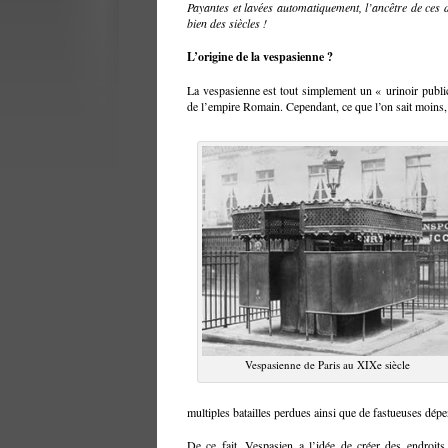
Payantes et lavées automatiquement, l’ancêtre de ces d
bien des siècles !
L’origine de la vespasienne ?
La vespasienne est tout simplement un « urinoir public
de l’empire Romain. Cependant, ce que l’on sait moins
Vespasienne de Paris au XIXe siècle
multiples batailles perdues ainsi que de fastueuses dépe
De ce fait, Vespasien a l’idée de créer des endroi