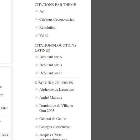
CITATIONS PAR THEME
Art
Citations d'économistes
Révolution
Vérité
CITATIONS/LOCUTIONS
LATINES
Débutant par A
Débutant par B
Débutant par C
DISCOURS CELEBRES
se
Alphonse de Lamartine
une
André Malraux
Dominique de Villepin
 Aller
Onu 2003
Général de Gaulle
«
Georges Clémenceau
 faire
Jacques Chirac
Johannesburg 2002