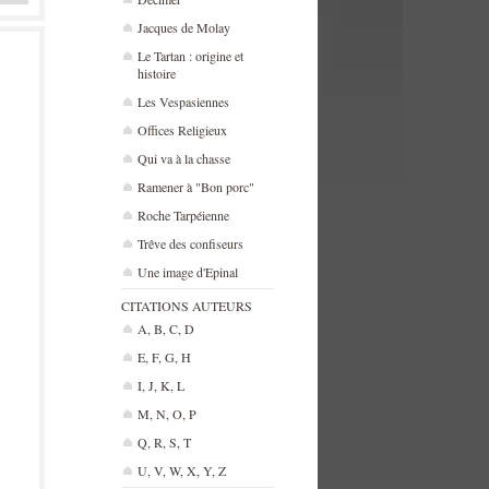
Jacques de Molay
Le Tartan : origine et
histoire
Les Vespasiennes
Offices Religieux
Qui va à la chasse
Ramener à "Bon porc"
Roche Tarpéienne
Trêve des confiseurs
Une image d'Epinal
CITATIONS AUTEURS
A, B, C, D
E, F, G, H
I, J, K, L
M, N, O, P
Q, R, S, T
U, V, W, X, Y, Z