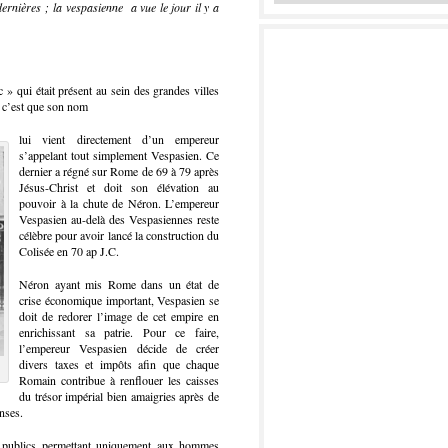
ernières ; la vespasienne a vue le jour il y a
 » qui était présent au sein des grandes villes
, c’est que son nom
lui vient directement d’un empereur
s’appelant tout simplement Vespasien. Ce
dernier a régné sur Rome de 69 à 79 après
Jésus-Christ et doit son élévation au
pouvoir à la chute de Néron. L’empereur
Vespasien au-delà des Vespasiennes reste
célèbre pour avoir lancé la construction du
Colisée en 70 ap J.C.
Néron ayant mis Rome dans un état de
crise économique important, Vespasien se
doit de redorer l’image de cet empire en
enrichissant sa patrie. Pour ce faire,
l’empereur Vespasien décide de créer
divers taxes et impôts afin que chaque
Romain contribue à renflouer les caisses
du trésor impérial bien amaigries après de
nses.
ts publics permettant uniquement aux hommes