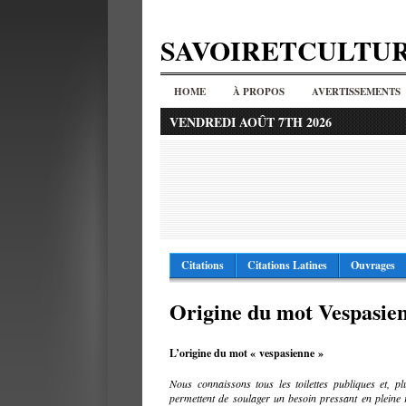
SAVOIRETCULTU
HOME
À PROPOS
AVERTISSEMENTS
VENDREDI AOÛT 7TH 2026
Citations
Citations Latines
Ouvrages
Origine du mot Vespasie
L’origine du mot « vespasienne »
Nous connaissons tous les toilettes publiques et, pl
permettent de soulager un besoin pressant en pleine 