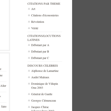
CITATIONS PAR THEME
Art
Citations d'économistes
Révolution
Vérité
CITATIONS/LOCUTIONS
LATINES
Débutant par A
Débutant par B
Débutant par C
DISCOURS CELEBRES
se
Alphonse de Lamartine
une
André Malraux
Dominique de Villepin
 Aller
Onu 2003
Général de Gaulle
«
Georges Clémenceau
 faire
Jacques Chirac
Johannesburg 2002