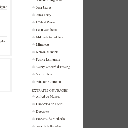
rigand
Jean Jaurès
Jules Ferry
L'Abbé Pierre
Léon Gambetta
Mikhaïl Gorbatchev
 place
Mirabeau
Nelson Mandela
Patrice Lumumba
Valéry Giscard d’Estaing
Victor Hugo
Winston Churchill
EXTRAITS OUVRAGES
Alfred de Musset
Choderlos de Laclos
Descartes
François de Malherbe
Jean de la Bruyère