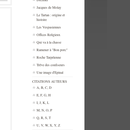
Jacques de Molay
Le Tartan : origine et
histoire
Les Vespasiennes
Offices Religieux
Qui va à la chasse
Ramener à "Bon porc"
Roche Tarpéienne
Trêve des confiseurs
Une image d'Epinal
CITATIONS AUTEURS
A, B, C, D
E, F, G, H
I, J, K, L
M, N, O, P
Q, R, S, T
U, V, W, X, Y, Z