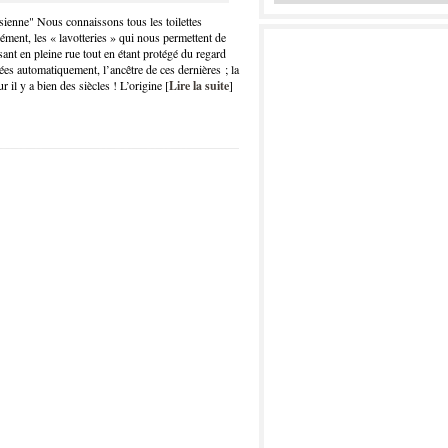
sienne" Nous connaissons tous les toilettes
sément, les « lavotteries » qui nous permettent de
ant en pleine rue tout en étant protégé du regard
vées automatiquement, l’ancêtre de ces dernières ; la
 il y a bien des siècles ! L’origine [
Lire la suite
]