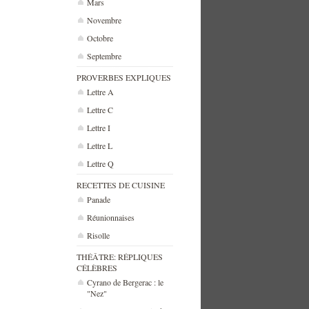
Mars
Novembre
Octobre
Septembre
PROVERBES EXPLIQUES
Lettre A
Lettre C
Lettre I
Lettre L
Lettre Q
RECETTES DE CUISINE
Panade
Réunionnaises
Risolle
THÉÂTRE: RÉPLIQUES
CÉLÈBRES
Cyrano de Bergerac : le
"Nez"