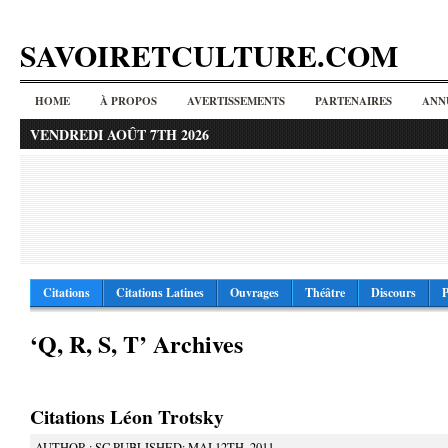
SAVOIRETCULTURE.COM
HOME
À PROPOS
AVERTISSEMENTS
PARTENAIRES
ANN
VENDREDI AOÛT 7TH 2026
Citations
Citations Latines
Ouvrages
Théâtre
Discours
P
‘Q, R, S, T’ Archives
Citations Léon Trotsky
AUTHOR : SC PUBLISHED: MAI 12TH, 2011