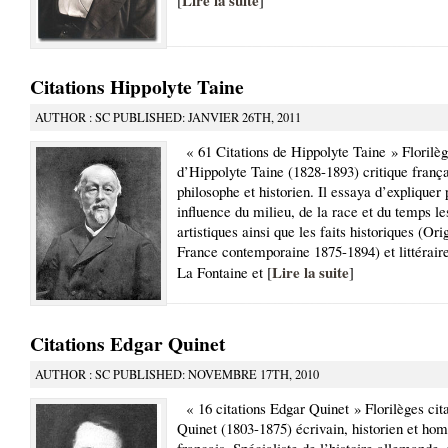
Lire la suite
[
]
Citations Hippolyte Taine
AUTHOR : SC PUBLISHED: JANVIER 26TH, 2011
« 61 Citations de Hippolyte Taine » Florilèg
d’Hippolyte Taine (1828-1893) critique frança
philosophe et historien. Il essaya d’expliquer p
influence du milieu, de la race et du temps l
artistiques ainsi que les faits historiques (Ori
France contemporaine 1875-1894) et littéraire
Lire la suite
La Fontaine et [
]
Citations Edgar Quinet
AUTHOR : SC PUBLISHED: NOVEMBRE 17TH, 2010
« 16 citations Edgar Quinet » Florilèges cit
Quinet (1803-1875) écrivain, historien et ho
français. Spécialiste de l’histoire allemande,