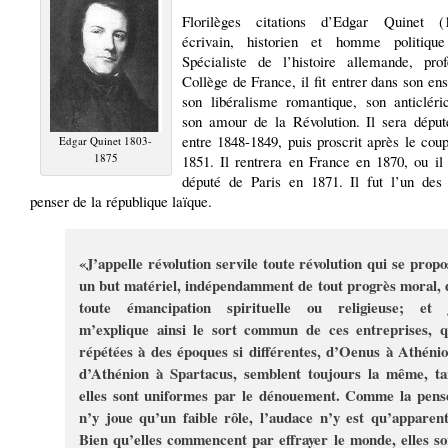
Florilèges citations d’Edgar Quinet (1
écrivain, historien et homme politique
Spécialiste de l’histoire allemande, pro
Collège de France, il fit entrer dans son e
son libéralisme romantique, son anticléri
son amour de la Révolution. Il sera déput
entre 1848-1849, puis proscrit après le cou
Edgar Quinet 1803-
1875
1851. Il rentrera en France en 1870, ou il
député de Paris en 1871. Il fut l’un des
penser de la république laïque.
«J’appelle révolution servile toute révolution qui se propo
un but matériel, indépendamment de tout progrès moral, 
toute émancipation spirituelle ou religieuse; et 
m’explique ainsi le sort commun de ces entreprises, q
répétées à des époques si différentes, d’Oenus à Athénio
d’Athénion à Spartacus, semblent toujours la même, ta
elles sont uniformes par le dénouement. Comme la pens
n’y joue qu’un faible rôle, l’audace n’y est qu’apparent
Bien qu’elles commencent par effrayer le monde, elles so