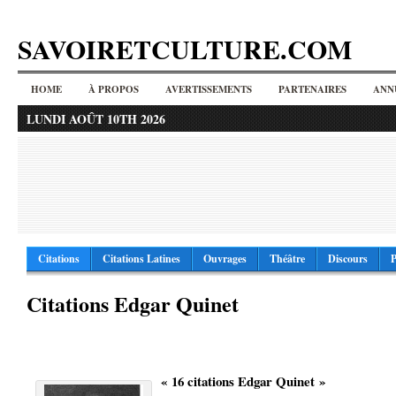
SAVOIRETCULTURE.COM
HOME
À PROPOS
AVERTISSEMENTS
PARTENAIRES
ANN
LUNDI AOÛT 10TH 2026
Citations
Citations Latines
Ouvrages
Théâtre
Discours
P
Citations Edgar Quinet
« 16 citations Edgar Quinet »