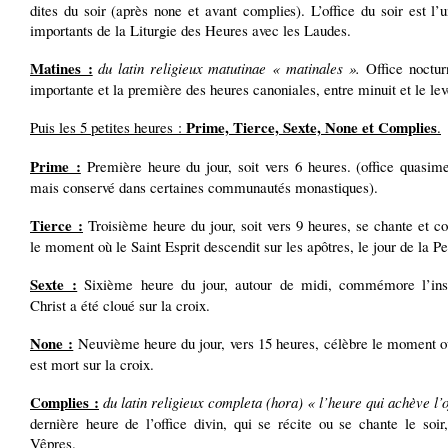
dites du soir (après none et avant complies). L’office du soir est l’
importants de la Liturgie des Heures avec les Laudes.
Matines :
du latin religieux matutinae « matinales ».
Office nocturn
importante et la première des heures canoniales, entre minuit et le lev
Prime, Tierce, Sexte, None et Complies
Puis les 5 petites heures :
.
Prime :
Première heure du jour, soit vers 6 heures. (office quasime
mais conservé dans certaines communautés monastiques).
Tierce :
Troisième heure du jour, soit vers 9 heures, se chante et
le moment où le Saint Esprit descendit sur les apôtres, le jour de la P
Sexte :
Sixième heure du jour, autour de midi, commémore l’ins
Christ a été cloué sur la croix.
None :
Neuvième heure du jour, vers 15 heures, célèbre le moment où
est mort sur la croix.
Complies :
du latin religieux completa (hora) « l’heure qui achève l’o
dernière heure de l’office divin, qui se récite ou se chante le soir
Vêpres.