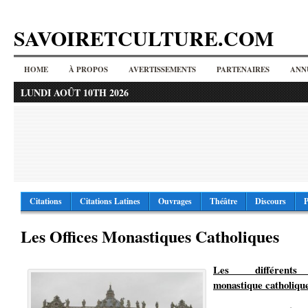
SAVOIRETCULTURE.COM
HOME
À PROPOS
AVERTISSEMENTS
PARTENAIRES
ANN
LUNDI AOÛT 10TH 2026
Citations
Citations Latines
Ouvrages
Théâtre
Discours
P
Les Offices Monastiques Catholiques
Les différents 
monastique catholiqu