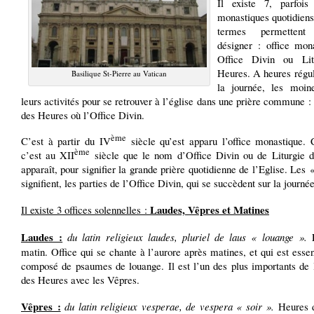
Il existe 7, parfois
monastiques quotidiens
termes permetten
désigner : office mon
Office Divin ou Lit
Heures. A heures régul
Basilique St-Pierre au Vatican
la journée, les moin
leurs activités pour se retrouver à l’église dans une prière commune : 
des Heures où l’Office Divin.
ème
C’est à partir du IV
siècle qu’est apparu l’office monastique. 
ème
c’est au XII
siècle que le nom d’Office Divin ou de Liturgie 
apparaît, pour signifier la grande prière quotidienne de l’Eglise. Les
signifient, les parties de l’Office Divin, qui se succèdent sur la journée
Laudes, Vêpres et Matines
Il existe 3 offices solennelles :
Laudes :
du latin religieux laudes, pluriel de laus « louange ».
L
matin. Office qui se chante à l’aurore après matines, et qui est esse
composé de psaumes de louange. Il est l’un des plus importants de l
des Heures avec les Vêpres.
Vêpres :
du latin religieux vesperae, de vespera « soir ».
Heures de