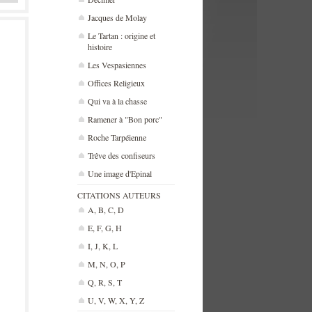
Jacques de Molay
Le Tartan : origine et
histoire
Les Vespasiennes
Offices Religieux
Qui va à la chasse
Ramener à "Bon porc"
Roche Tarpéienne
Trêve des confiseurs
Une image d'Epinal
CITATIONS AUTEURS
A, B, C, D
E, F, G, H
I, J, K, L
M, N, O, P
Q, R, S, T
U, V, W, X, Y, Z