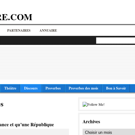
RE.COM
PARTENAIRES
ANNUAIRE
Théâtre
Discours
Proverbes
Proverbes des mois
Bon à Savoir
s
Archives
rance et qu’une République