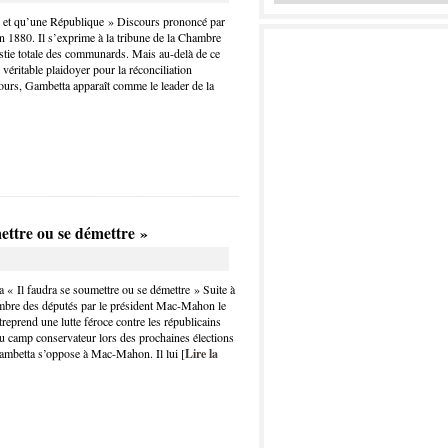
e et qu’une République » Discours prononcé par
n 1880. Il s’exprime à la tribune de la Chambre
stie totale des communards. Mais au-delà de ce
 véritable plaidoyer pour la réconciliation
cours, Gambetta apparaît comme le leader de la
ettre ou se démettre »
« Il faudra se soumettre ou se démettre » Suite à
ambre des députés par le président Mac-Mahon le
treprend une lutte féroce contre les républicains
du camp conservateur lors des prochaines élections
ambetta s’oppose à Mac-Mahon. Il lui [
Lire la