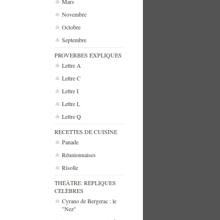
Mars
Novembre
Octobre
Septembre
PROVERBES EXPLIQUES
Lettre A
Lettre C
Lettre I
Lettre L
Lettre Q
RECETTES DE CUISINE
Panade
Réunionnaises
Risolle
THÉÂTRE: RÉPLIQUES
CÉLÈBRES
Cyrano de Bergerac : le
"Nez"