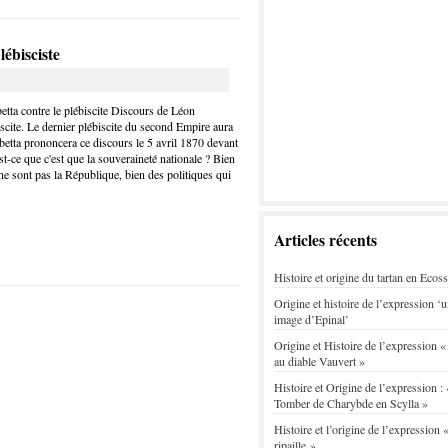
ébisciste
ta contre le plébiscite Discours de Léon
scite. Le dernier plébiscite du second Empire aura
betta prononcera ce discours le 5 avril 1870 devant
est-ce que c'est que la souveraineté nationale ? Bien
e sont pas la République, bien des politiques qui
Articles récents
Histoire et origine du tartan en Ecos
Origine et histoire de l’expression ‘
image d’Epinal’
Origine et Histoire de l’expression «
au diable Vauvert »
Histoire et Origine de l’expression : 
Tomber de Charybde en Scylla »
Histoire et l’origine de l’expression «
ripaille »