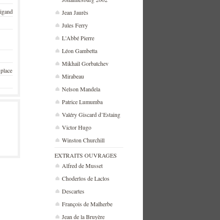
rigand
Jean Jaurès
Jules Ferry
L'Abbé Pierre
Léon Gambetta
Mikhaïl Gorbatchev
 place
Mirabeau
Nelson Mandela
Patrice Lumumba
Valéry Giscard d’Estaing
Victor Hugo
Winston Churchill
EXTRAITS OUVRAGES
Alfred de Musset
Choderlos de Laclos
Descartes
François de Malherbe
Jean de la Bruyère