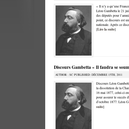
« Il n’y a qu’une Franc
Léon Gambetta le 21 jui
des députés pour l’amni
point, ce discours est un
nationale. Après ce dis
[
Lire la suite
]
Discours Gambetta « Il faudra se soum
AUTHOR : SC PUBLISHED: DÉCEMBRE 15TH, 2011
Discours Léon Gambetta 
la dissolution de la Ch
16 mai 1877, celui-ci en
pour assurer le succès 
d’octobre 1877. Léon G
suite
]