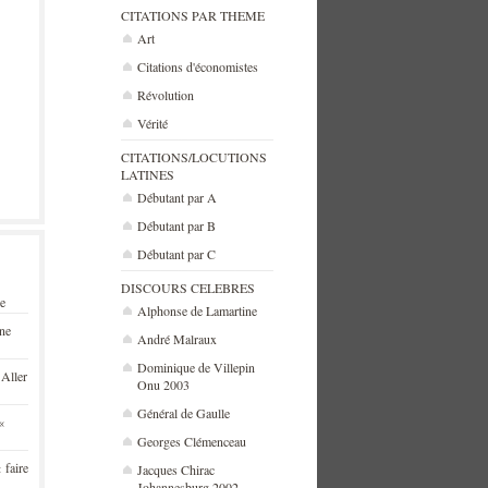
CITATIONS PAR THEME
Art
Citations d'économistes
Révolution
Vérité
CITATIONS/LOCUTIONS
LATINES
Débutant par A
Débutant par B
Débutant par C
DISCOURS CELEBRES
se
Alphonse de Lamartine
une
André Malraux
Dominique de Villepin
 Aller
Onu 2003
Général de Gaulle
«
Georges Clémenceau
 faire
Jacques Chirac
Johannesburg 2002