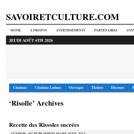
SAVOIRETCULTURE.COM
HOME
À PROPOS
AVERTISSEMENTS
PARTENAIRES
ANN
JEUDI AOÛT 6TH 2026
Citations
Citations Latines
Ouvrages
Théâtre
Discours
P
‘Risolle’ Archives
Recette des Rissoles sucrées
AUTHOR : SC PUBLISHED: MARS 26TH, 2012