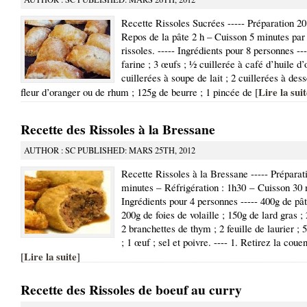
Recette Rissoles Sucrées ----- Préparation 2
Repos de la pâte 2 h – Cuisson 5 minutes par 
rissoles. ----- Ingrédients pour 8 personnes --
farine ; 3 œufs ; ½ cuillerée à café d’huile d’o
cuillerées à soupe de lait ; 2 cuillerées à des
Lire la sui
fleur d’oranger ou de rhum ; 125g de beurre ; 1 pincée de [
Recette des Rissoles à la Bressane
AUTHOR : SC PUBLISHED: MARS 25TH, 2012
Recette Rissoles à la Bressane ----- Préparat
minutes – Réfrigération : 1h30 – Cuisson 30 
Ingrédients pour 4 personnes ----- 400g de pâte
200g de foies de volaille ; 150g de lard gras ; 
2 branchettes de thym ; 2 feuille de laurier ;
; 1 œuf ; sel et poivre. ---- 1. Retirez la coue
Lire la suite
[
]
Recette des Rissoles de boeuf au curry