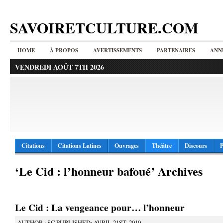
SAVOIRETCULTURE.COM
HOME
À PROPOS
AVERTISSEMENTS
PARTENAIRES
ANN
VENDREDI AOÛT 7TH 2026
Citations
Citations Latines
Ouvrages
Théâtre
Discours
P
‘Le Cid : l’honneur bafoué’ Archives
Le Cid : La vengeance pour… l’honneur
AUTHOR : SC PUBLISHED: AVRIL 21ST, 2010