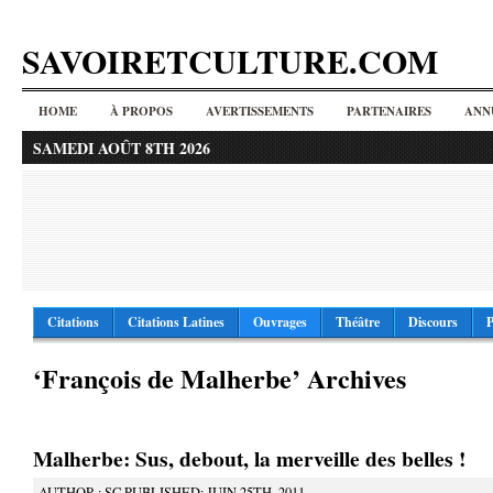
SAVOIRETCULTURE.COM
HOME
À PROPOS
AVERTISSEMENTS
PARTENAIRES
ANN
SAMEDI AOÛT 8TH 2026
Citations
Citations Latines
Ouvrages
Théâtre
Discours
P
‘François de Malherbe’ Archives
Malherbe: Sus, debout, la merveille des belles !
AUTHOR : SC PUBLISHED: JUIN 25TH, 2011