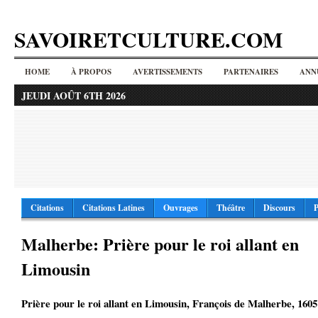
SAVOIRETCULTURE.COM
HOME
À PROPOS
AVERTISSEMENTS
PARTENAIRES
ANN
JEUDI AOÛT 6TH 2026
Citations
Citations Latines
Ouvrages
Théâtre
Discours
P
Malherbe: Prière pour le roi allant en
Limousin
Prière pour le roi allant en Limousin, François de Malherbe, 1605