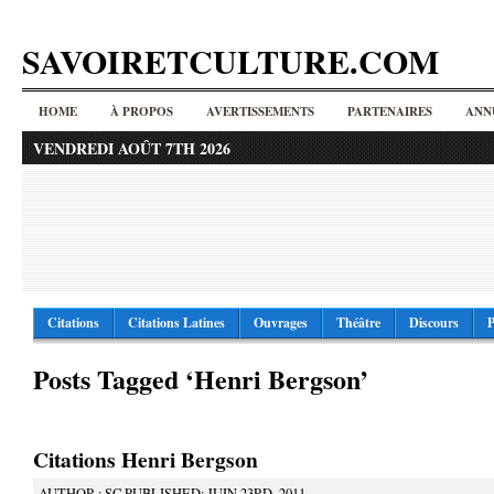
SAVOIRETCULTURE.COM
HOME
À PROPOS
AVERTISSEMENTS
PARTENAIRES
ANN
VENDREDI AOÛT 7TH 2026
Citations
Citations Latines
Ouvrages
Théâtre
Discours
P
Posts Tagged ‘Henri Bergson’
Citations Henri Bergson
AUTHOR : SC PUBLISHED: JUIN 23RD, 2011