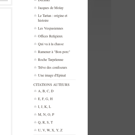
Jacques de Molay
Le Tartan : origine et
histoire
Les Vespasiennes
Offices Religieux
Qui va à la chasse
Ramener à "Bon porc"
Roche Tarpéienne
Trêve des confiseurs
Une image d'Epinal
CITATIONS AUTEURS
A, B, C, D
E, F, G, H
I, J, K, L
M, N, O, P
Q, R, S, T
U, V, W, X, Y, Z