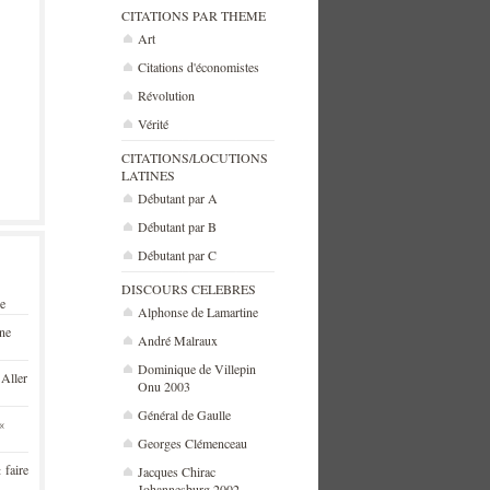
CITATIONS PAR THEME
Art
Citations d'économistes
Révolution
Vérité
CITATIONS/LOCUTIONS
LATINES
Débutant par A
Débutant par B
Débutant par C
DISCOURS CELEBRES
se
Alphonse de Lamartine
une
André Malraux
Dominique de Villepin
 Aller
Onu 2003
Général de Gaulle
«
Georges Clémenceau
 faire
Jacques Chirac
Johannesburg 2002