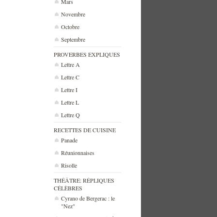
Mars
Novembre
Octobre
Septembre
PROVERBES EXPLIQUES
Lettre A
Lettre C
Lettre I
Lettre L
Lettre Q
RECETTES DE CUISINE
Panade
Réunionnaises
Risolle
THÉÂTRE: RÉPLIQUES
CÉLÈBRES
Cyrano de Bergerac : le
"Nez"