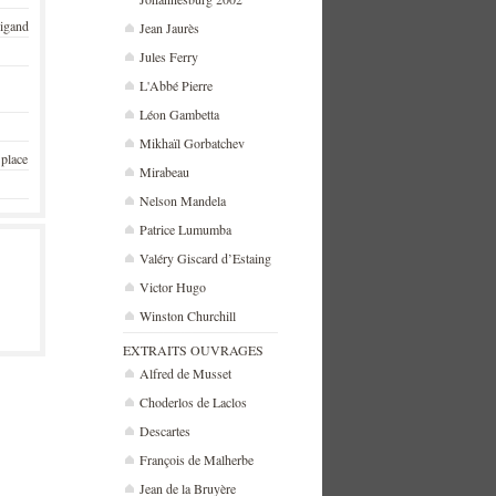
rigand
Jean Jaurès
Jules Ferry
L'Abbé Pierre
Léon Gambetta
Mikhaïl Gorbatchev
 place
Mirabeau
Nelson Mandela
Patrice Lumumba
Valéry Giscard d’Estaing
Victor Hugo
Winston Churchill
EXTRAITS OUVRAGES
Alfred de Musset
Choderlos de Laclos
Descartes
François de Malherbe
Jean de la Bruyère