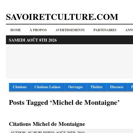
SAVOIRETCULTURE.COM
HOME
À PROPOS
AVERTISSEMENTS
PARTENAIRES
ANN
SAMEDI AOÛT 8TH 2026
Citations
Citations Latines
Ouvrages
Théâtre
Discours
P
Posts Tagged ‘Michel de Montaigne’
Citations Michel de Montaigne
AUTHOR : SC PUBLISHED: AOÛT 29TH, 2010