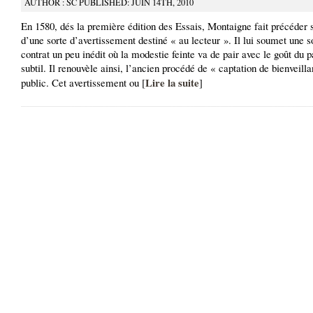
AUTHOR : SC PUBLISHED: JUIN 14TH, 2010
En 1580, dés la première édition des Essais, Montaigne fait précéder 
d’une sorte d’avertissement destiné « au lecteur ». Il lui soumet une s
contrat un peu inédit où la modestie feinte va de pair avec le goût du 
subtil. Il renouvèle ainsi, l’ancien procédé de « captation de bienveill
Lire la suite
public. Cet avertissement ou [
]