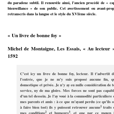
du paradoxe subtil. Il renouvèle ainsi, l’ancien procédé de « ca
bienveillance » de son public. Cet avertissement ou avant-prop
retranscris dans la langue et le style du XVIème siècle.
« Un livre de bonne foy »
Michel de Montaigne, Les Essais, « Au lecteur »
1592
C’est icy un livre de bonne foy, lecteur. Il t’advertit d
l’entrée, que je ne m’y suis proposé aucune fin, q
domestique et privée. Je n’y ay eu nulle considération de t
service, ny de ma gloire. Mes forces ne sont pas capabl
d’un tel dessein. Je l’ay voué à la commodité particuliere 
mes parents et amis : à ce que m’ayant perdu (ce qu’ils o
1
à faire bien tost) ils y puissent retrouver aucuns
traits 
2
3
mes conditions
et humeurs
, et que par ce moyen i