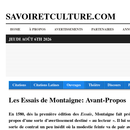
SAVOIRETCULTURE.COM
HOME
À PROPOS
AVERTISSEMENTS
PARTENAIRES
ANN
JEUDI AOÛT 6TH 2026
Citations
Citations Latines
Ouvrages
Théâtre
Discours
P
Les Essais de Montaigne: Avant-Propos
En 1580, dés la première édition des
, Montaigne fait pr
Essais
propos d’une sorte d’avertissement destiné « au lecteur ». Il lui 
sorte de contrat un peu inédit où la modestie feinte va de pair av