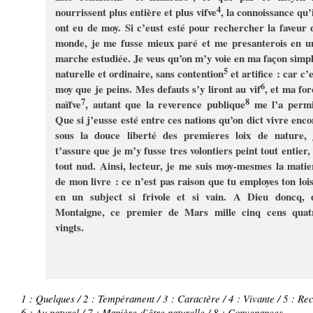
4
nourrissent plus entière et plus vifve
, la connoissance qu’i
ont eu de moy. Si c’eust esté pour rechercher la faveur 
monde, je me fusse mieux paré et me presanterois en u
marche estudiée. Je veus qu’on m’y voie en ma façon simpl
5
naturelle et ordinaire, sans contention
et artifice : car c’
6
moy que je peins. Mes defauts s’y liront au vif
, et ma for
7
8
naïfve
, autant que la reverence publique
me l’a permi
Que si j’eusse esté entre ces nations qu’on dict vivre enco
sous la douce liberté des premieres loix de nature, 
t’assure que je m’y fusse tres volontiers peint tout entier, 
tout nud. Ainsi, lecteur, je me suis moy-mesmes la matie
de mon livre : ce n’est pas raison que tu employes ton lois
en un subject si frivole et si vain. A Dieu doncq, 
Montaigne, ce premier de Mars mille cinq cens quat
vingts.
1 : Quelques / 2 : Tempérament / 3 : Caractère / 4 : Vivante / 5 : Re
6 : Au naturel / 7 : Manière d’être naturelle / 8 : Convenances