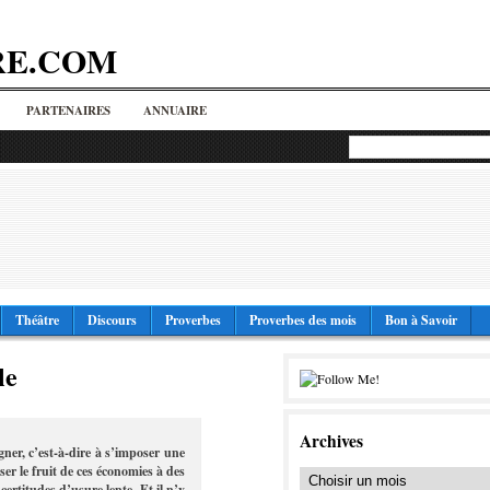
RE.COM
PARTENAIRES
ANNUAIRE
Théâtre
Discours
Proverbes
Proverbes des mois
Bon à Savoir
le
Archives
ner, c’est-à-dire à s’imposer une
oser le fruit de ces économies à des
 certitudes d’usure lente. Et il n’y