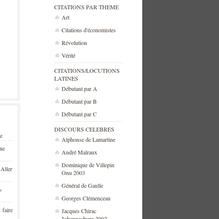
CITATIONS PAR THEME
Art
Citations d'économistes
Révolution
Vérité
CITATIONS/LOCUTIONS
LATINES
Débutant par A
Débutant par B
Débutant par C
DISCOURS CELEBRES
se
Alphonse de Lamartine
une
André Malraux
Dominique de Villepin
 Aller
Onu 2003
Général de Gaulle
«
Georges Clémenceau
 faire
Jacques Chirac
Johannesburg 2002