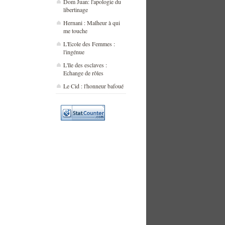
Dom Juan: l'apologie du
libertinage
Hernani : Malheur à qui
me touche
L'Ecole des Femmes :
l'ingénue
L'île des esclaves :
Echange de rôles
Le Cid : l'honneur bafoué