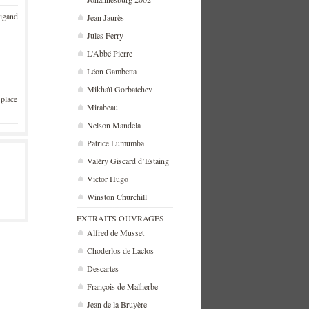
rigand
Jean Jaurès
Jules Ferry
L'Abbé Pierre
Léon Gambetta
Mikhaïl Gorbatchev
 place
Mirabeau
Nelson Mandela
Patrice Lumumba
Valéry Giscard d’Estaing
Victor Hugo
Winston Churchill
EXTRAITS OUVRAGES
Alfred de Musset
Choderlos de Laclos
Descartes
François de Malherbe
Jean de la Bruyère