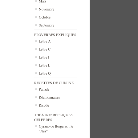
Mars
Novembre
Octobre
Septembre
PROVERBES EXPLIQUES
Lettre A
Lettre C
Lettre I
Lettre L
Lettre Q
RECETTES DE CUISINE
Panade
Réunionnaises
Risolle
THÉÂTRE: RÉPLIQUES
CÉLÈBRES
Cyrano de Bergerac : le
"Nez"