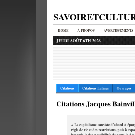
SAVOIRETCULTU
HOME
À PROPOS
AVERTISSEMENTS
JEUDI AOÛT 6TH 2026
Citations
Citations Latines
Ouvrages
Citations Jacques Bainvil
« Le capitalisme consiste d’abord à éparg
règle de vie et des restrictions, puis à exp
hasards, à des possibilités de perte, à des