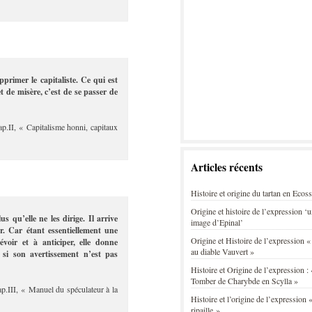
rimer le capitaliste. Ce qui est
t de misère, c’est de se passer de
ap.II, « Capitalisme honni, capitaux
Articles récents
Histoire et origine du tartan en Ecos
Origine et histoire de l’expression ‘
s qu’elle ne les dirige. Il arrive
image d’Epinal’
r. Car étant essentiellement une
Origine et Histoire de l’expression «
évoir et à anticiper, elle donne
au diable Vauvert »
 si son avertissement n’est pas
Histoire et Origine de l’expression : 
Tomber de Charybde en Scylla »
ap.III, « Manuel du spéculateur à la
Histoire et l’origine de l’expression «
ripaille »