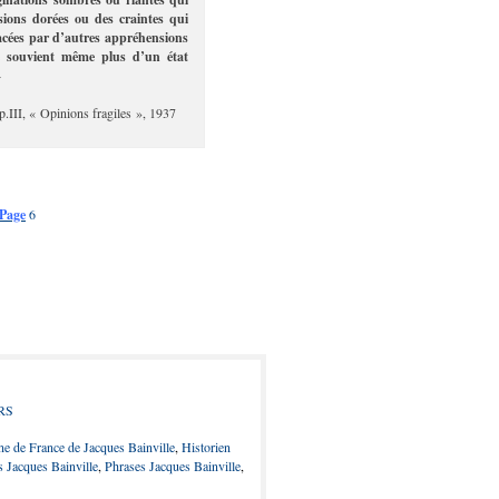
ions dorées ou des craintes qui
acées par d’autres appréhensions
e souvient même plus d’un état
»
p.III, « Opinions fragiles », 1937
Page
6
RS
une de France de Jacques Bainville
,
Historien
s Jacques Bainville
,
Phrases Jacques Bainville
,