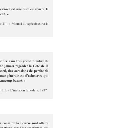
le
krach
est une fuite en arrière, le
eut. »
ap.III, « Manuel du spéculateur à la
donner à un très grand nombre de
 ne jamais regarder la Cote de la
bord, des occasions de perdre de
ance générale est d’acheter ce qui
eaucoup baissé. »
.III, « L’imitation funeste », 1937
 cours de la Bourse sont affaire
maginations sombres ou riantes qui