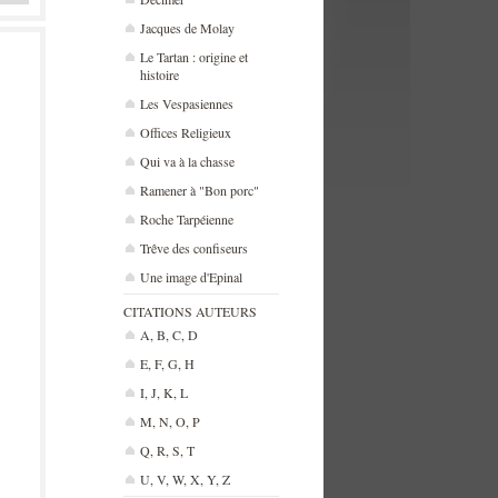
Jacques de Molay
Le Tartan : origine et
histoire
Les Vespasiennes
Offices Religieux
Qui va à la chasse
Ramener à "Bon porc"
Roche Tarpéienne
Trêve des confiseurs
Une image d'Epinal
CITATIONS AUTEURS
A, B, C, D
E, F, G, H
I, J, K, L
M, N, O, P
Q, R, S, T
U, V, W, X, Y, Z