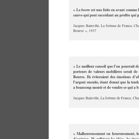
« Le
boom
est une fuite en avant comme 
sauve-qui peut succédant au profite qui p
Jacques Bainville, La fortune de France, Ch
Bourse », 1937
« Le meilleur conseil que l’on pourrait 
porteurs de valeurs mobilières serait de
Bourse. Ils éviteraient des émotions d’a
l’argent ensuite, étant donné que la tend
a beaucoup monté et de vendre ce qui a b
Jacques Bainville, La fortune de France, Chap
« Malheureusement ou heureusement, les
d’opinion. Ils reflètent les idées, les i