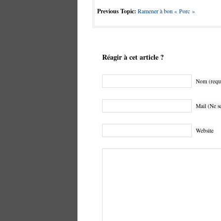
Previous Topic:
Ramener à bon « Porc »
Réagir à cet article ?
Nom (requ
Mail (Ne se
Website