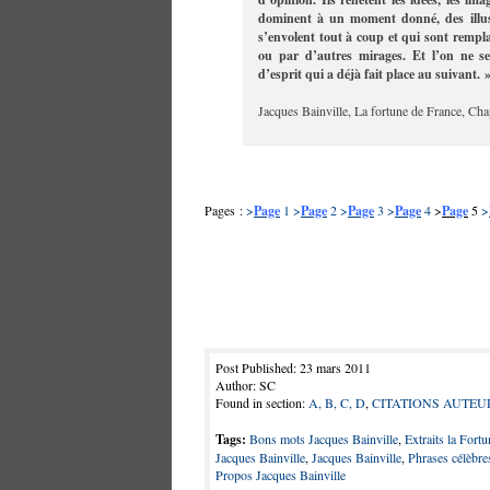
dominent à un moment donné, des illus
s’envolent tout à coup et qui sont rempl
ou par d’autres mirages. Et l’on ne s
d’esprit qui a déjà fait place au suivant. 
Jacques Bainville, La fortune de France, Cha
Pages :
>
Page
1
>
Page
2
>
Page
3
>
Page
4
>
Page
5
>
Post Published: 23 mars 2011
Author: SC
Found in section:
A, B, C, D
,
CITATIONS AUTEU
Tags:
Bons mots Jacques Bainville
,
Extraits la Fort
Jacques Bainville
,
Jacques Bainville
,
Phrases célèbre
Propos Jacques Bainville