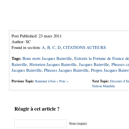
Post Published: 23 mars 2011
Author: SC
Found in section:
A, B, C, D
,
CITATIONS AUTEURS
Tags:
Bons mots Jacques Bainville
,
Extraits la Fortune de France d
Bainville
,
Historien Jacques Bainville
,
Jacques Bainville
,
Phrases c
Jacques Bainville
,
Phrases Jacques Bainville
,
Propos Jacques Bainvi
Previous Topic:
Ramener à bon « Porc »
Next Topic:
Discours d’In
Nelson Mandela
Réagir à cet article ?
Nom (requis)