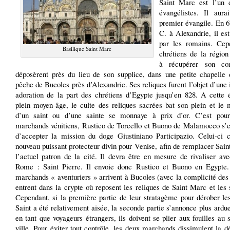
Saint Marc est l’un 
évangélistes. Il aurai
premier évangile. En 6
C. à Alexandrie, il es
par les romains. Cep
Basilique Saint Marc
chrétiens de la région
à récupérer son co
déposèrent près du lieu de son supplice, dans une petite chapelle 
pêche de Bucoles près d’Alexandrie. Ses reliques furent l’objet d’une
adoration de la part des chrétiens d’Egypte jusqu’en 828. A cette 
plein moyen-âge, le culte des reliques sacrées bat son plein et le 
d’un saint ou d’une sainte se monnaye à prix d’or. C’est pou
marchands vénitiens, Rustico de Torcello et Buono de Malamocco s’
d’accepter la mission du doge Giustiniano Participazio. Celui-ci 
nouveau puissant protecteur divin pour Venise, afin de remplacer Sai
l’actuel patron de la cité. Il devra être en mesure de rivaliser av
Rome : Saint Pierre. Il envoie donc Rustico et Buono en Egypte
marchands « aventuriers » arrivent à Bucoles (avec la complicité de
entrent dans la crypte où reposent les reliques de Saint Marc et les s
Cependant, si la première partie de leur stratagème pour dérober le
Saint a été relativement aisée, la seconde partie s’annonce plus ardue
en tant que voyageurs étrangers, ils doivent se plier aux fouilles au s
ville. Pour éviter tout contrôle, les deux marchands dissimulent la d