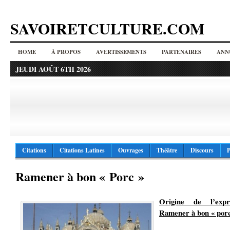
SAVOIRETCULTURE.COM
HOME
À PROPOS
AVERTISSEMENTS
PARTENAIRES
ANN
JEUDI AOÛT 6TH 2026
Citations
Citations Latines
Ouvrages
Théâtre
Discours
P
Ramener à bon « Porc »
Origine de l’expr
Ramener à bon « por