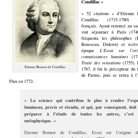
Condillac »
« 52 citations » d’Etienne
Condillac (1715-1780) p
français. Ayant renoncé au sa
vint séjourner à Paris (17
fréquenta les philosophes (F
Rousseau, Diderot) et écriv
époque
L’
Essai sur l’or
connaissances humaines
(17
Traité des sensations
(1755). 
Etienne Bonnot de Condillac
1767, il fut le précepteur du 
de Parme, puis se retira à l
Flux en 1772.
« La science qui contribue le plus à rendre l’espr
lumineux, précis et étendu, et qui, par conséquent, doit 
préparer à l’étude de toutes les autres, c’est 
métaphysique. »
Etienne Bonnot de Condillac, Essai sur l’origine d