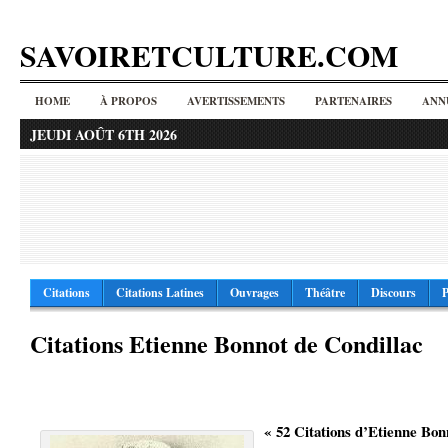
SAVOIRETCULTURE.COM
HOME
À PROPOS
AVERTISSEMENTS
PARTENAIRES
ANN
JEUDI AOÛT 6TH 2026
Citations
Citations Latines
Ouvrages
Théâtre
Discours
P
Citations Etienne Bonnot de Condillac
« 52 Citations d’Etienne Bon