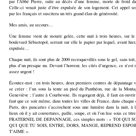
par l’Abbé Pierre, suite au décès d’une femme, morte de froid da
Celle-ci venait juste d’être expulsée de son logement. Cet appel se
par les français et suscitera un très grand élan de générosité.
Mes amis, au secours…
Une femme vient de mourir gelée, cette nuit à trois heures, sur le 
boulevard Sébastopol, serrant sur elle le papier par lequel, avant hier,
expulsée…
Chaque nuit, ils sont plus de 2000 recroquevillés sous le gel, sans toit,
plus d’un presque nu. Devant l’horreur, les cités d’urgence, ce n’es
assez urgent !
Écoutez-moi : en trois heures, deux premiers centres de dépannage v
se créer : l’un sous la tente au pied du Panthéon, rue de la Monta
Geneviève ; l’autre à Courbevoie. Ils regorgent déjà, il faut en ouvrir 
faut que ce soir même, dans toutes les villes de France, dans chaque 
Paris, des pancartes s’accrochent sous une lumière dans la nuit, à 
lieux où il y ait couvertures, paille, soupe, et où l’on lise sous ce t
FRATERNEL DE DEPANNAGE, ces simples mots : « TOI QUI 
QUI QUE TU SOIS, ENTRE, DORS, MANGE, REPREND ESPOIR
T’AIME ».