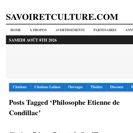
SAVOIRETCULTURE.COM
HOME
À PROPOS
AVERTISSEMENTS
PARTENAIRES
ANN
SAMEDI AOÛT 8TH 2026
Citations
Citations Latines
Ouvrages
Théâtre
Discours
P
Posts Tagged ‘Philosophe Etienne de
Condillac’