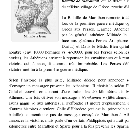
Bataille de Marathon
, qui se déroula s
du célèbre village de Grèce, proche d’
La Bataille de Marathon remonte à 49
lors de la première guerre médique op
Grecs aux Perses. L’armée Athénien
par le général athénien Miltiade le 
Miltiade le Jeune
face aux généraux Perses Artapherne
Darius) et Datis le Mède. Bien qu’inf
nombre (env. 10000 hommes vs. +/-30000 pour les Perses selon les
études), les Athéniens arrivent à repousser les envahisseurs et à re
victoire qui s’annonçait comme très improbable. Les Perses défa
victoire met fin à la première guerre médique.
Selon l’histoire la plus usité, Miltiade décide pour annoncer 
d’envoyer un messager prévenir les Athéniens. Il choisit le soldat P
Celui-ci couvrit en courant d’une traite, les 40 kilomètres de 
Athènes. Une fois délivré son message
« Nenikamen »
(littéralemen
avons gagné ») aux autorités, il s’effondre et meurt d’épuisement. 
d’autres histoires circulent. Celle d’Hérodote (qui est la principale s
bataille) ne mentionne pas de messager envoyé de Marathon à At
annoncer la victoire, mais parle d’un certain Phidippidés qui aurait p
kilomètres entre Marathon et Sparte pour à la fois prévenir les Spartia