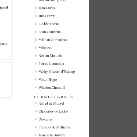
rigand
Jean Jaurès
Jules Ferry
L'Abbé Pierre
Léon Gambetta
Mikhaïl Gorbatchev
 place
Mirabeau
Nelson Mandela
Patrice Lumumba
Valéry Giscard d’Estaing
Victor Hugo
Winston Churchill
EXTRAITS OUVRAGES
Alfred de Musset
Choderlos de Laclos
Descartes
François de Malherbe
Jean de la Bruyère