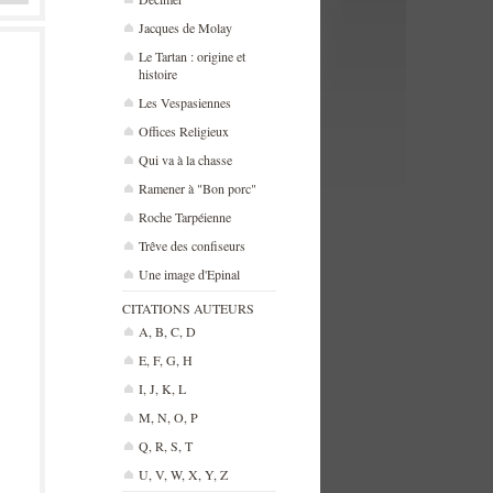
Jacques de Molay
Le Tartan : origine et
histoire
Les Vespasiennes
Offices Religieux
Qui va à la chasse
Ramener à "Bon porc"
Roche Tarpéienne
Trêve des confiseurs
Une image d'Epinal
CITATIONS AUTEURS
A, B, C, D
E, F, G, H
I, J, K, L
M, N, O, P
Q, R, S, T
U, V, W, X, Y, Z