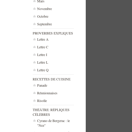
Mars
Novembre
Octobre
Septembre
PROVERBES EXPLIQUES
Lettre A
Lettre C
Lettre I
Lettre L
Lettre Q
RECETTES DE CUISINE
Panade
Réunionnaises
Risolle
THÉÂTRE: RÉPLIQUES
CÉLÈBRES
Cyrano de Bergerac : le
"Nez"