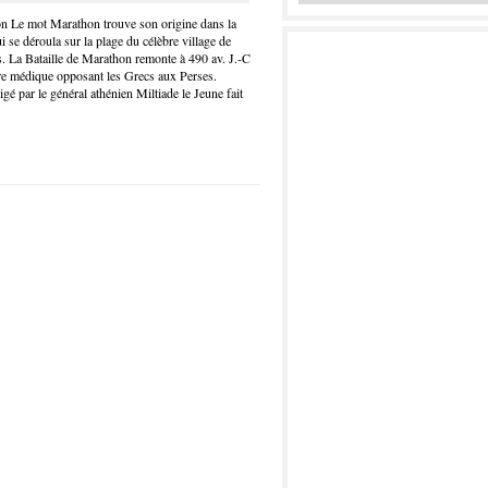
n Le mot Marathon trouve son origine dans la
i se déroula sur la plage du célèbre village de
. La Bataille de Marathon remonte à 490 av. J.-C
rre médique opposant les Grecs aux Perses.
gé par le général athénien Miltiade le Jeune fait