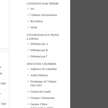
CITATIONS PAR THEME
Art
Citations d'économistes
Révolution
Vérité
CITATIONS/LOCUTIONS
LATINES
Débutant par A
Débutant par B
Débutant par C
DISCOURS CELEBRES
se
Alphonse de Lamartine
une
André Malraux
Dominique de Villepin
 Aller
Onu 2003
Général de Gaulle
«
Georges Clémenceau
 faire
Jacques Chirac
Johannesburg 2002