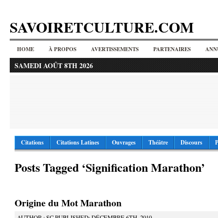
SAVOIRETCULTURE.COM
HOME
À PROPOS
AVERTISSEMENTS
PARTENAIRES
ANN
SAMEDI AOÛT 8TH 2026
Citations
Citations Latines
Ouvrages
Théâtre
Discours
P
Posts Tagged ‘Signification Marathon’
Origine du Mot Marathon
AUTHOR : SC PUBLISHED: DÉCEMBRE 6TH, 2010