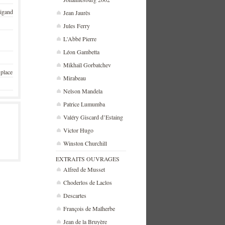
rigand
Jean Jaurès
Jules Ferry
L'Abbé Pierre
Léon Gambetta
Mikhaïl Gorbatchev
 place
Mirabeau
Nelson Mandela
Patrice Lumumba
Valéry Giscard d’Estaing
Victor Hugo
Winston Churchill
EXTRAITS OUVRAGES
Alfred de Musset
Choderlos de Laclos
Descartes
François de Malherbe
Jean de la Bruyère