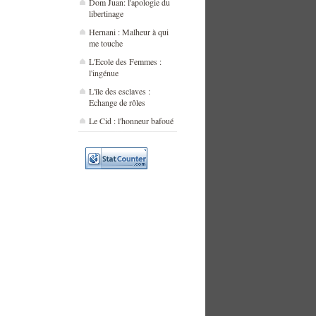
Dom Juan: l'apologie du
libertinage
Hernani : Malheur à qui
me touche
L'Ecole des Femmes :
l'ingénue
L'île des esclaves :
Echange de rôles
Le Cid : l'honneur bafoué