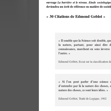
ouvrage
La barrière et le niveau. Etude sociologiq
deviendra un écrit de référence en matière de socio
« 30 Citations de Edmond Goblot »
« Il semble que la Science soit double, qu
la nature, partant, pour ainsi dire 
connaissance, marchent en sens inverse e
l’autre. »
Edmond Goblot, Essai sur la classification d
« Si l’on peut parler d’une science d
d’entendre par là la nature des choses, e
nature des choses, ce sont leurs idées. »
Edmond Goblot, Traité de Logique, 1902