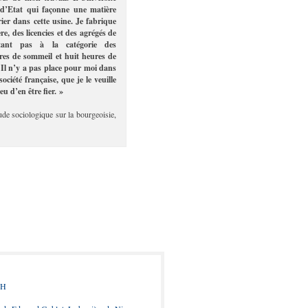
d’Etat qui façonne une matière
ier dans cette usine. Je fabrique
, des licencies et des agrégés de
rtant pas à la catégorie des
ures de sommeil et huit heures de
s. Il n’y a pas place pour moi dans
ociété française, que je le veuille
eu d’en être fier. »
ude sociologique sur la bourgeoisie,
 H