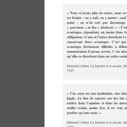
« Nous n’avons plus de castes, nous avo
est fermée : on y naît, on y meurt ; sauf
point ; on n’en sort pas davantage. 
« parvenus » et des « déclassés » : L’une
avantages, répondant, au moins dans le 
obligations. L’une et l’autre cherchent à s
conservant leurs avantages. C’est par
avantages deviennent difficiles à déf
rémunération d’aucun service. C’est alors
qu’elles se dissolvent dans un ordre soci
Edmond Goblot, La barrière et le niveau. Et
1925
« Une caste est une institution, une class
légale. Au lieu de reposer sur des lois e
entière dans l’opinion et dans les mœu
réalité sociale, moins fixe, il est vrai,
positive qu’une caste. »
Edmond Goblot, La barrière et le niveau. Et
1925