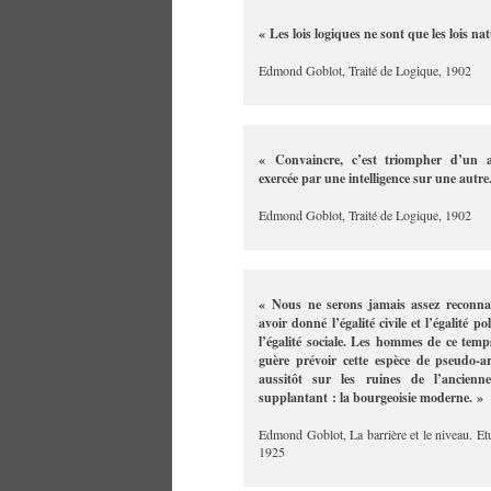
« Les lois logiques ne sont que les lois na
Edmond Goblot, Traité de Logique, 1902
« Convaincre, c’est triompher d’un ad
exercée par une intelligence sur une autre
Edmond Goblot, Traité de Logique, 1902
« Nous ne serons jamais assez reconna
avoir donné l’égalité civile et l’égalité 
l’égalité sociale. Les hommes de ce tem
guère prévoir cette espèce de pseudo-a
aussitôt sur les ruines de l’ancienn
supplantant : la bourgeoisie moderne. »
Edmond Goblot, La barrière et le niveau. Et
1925