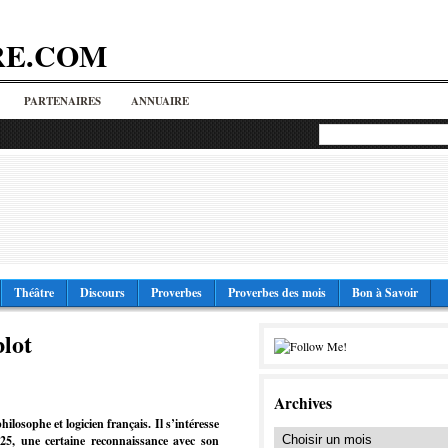
RE.COM
PARTENAIRES
ANNUAIRE
Théâtre
Discours
Proverbes
Proverbes des mois
Bon à Savoir
lot
Archives
losophe et logicien français. Il s’intéresse
1925, une certaine reconnaissance avec son