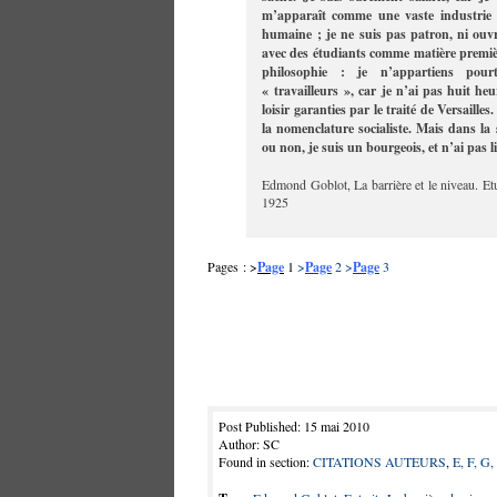
m’apparaît comme une vaste industrie 
humaine ; je ne suis pas patron, ni ouvr
avec des étudiants comme matière première
philosophie : je n’appartiens pou
« travailleurs », car je n’ai pas huit he
loisir garanties par le traité de Versaille
la nomenclature socialiste. Mais dans la s
ou non, je suis un bourgeois, et n’ai pas li
Edmond Goblot, La barrière et le niveau. Et
1925
Pages : >
Page
1
>
Page
2
>
Page
3
Post Published: 15 mai 2010
Author: SC
Found in section:
CITATIONS AUTEURS
,
E, F, G,