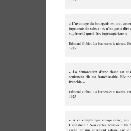
« L’avantage du bourgeois est tout entier
jugements de valeur : ce n’est pas à dire 
supériorité que d’être jugé supérieur. »
Edmond Goblot, La barrière et le niveau. Et
1925
« La démarcation d’une classe est auss
seulement elle est franchissable. Elle n
franchit. »
Edmond Goblot, La barrière et le niveau. Et
1925
« A ce compte que suis-je donc, moi q
Capitaliste ? Non certes. Rentier ? Oh !
sache. Je suis sûrement salarié, car je 