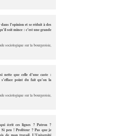
 dans l’opinion et se réduit à des
qu’il soit mince : c’est une grande
ude sociologique sur la bourgeoisie,
i nette que celle d’une caste :
e s’efface point du fait qu’on la
ude sociologique sur la bourgeoisie,
ui écrit ces lignes ? Patron ?
 Si peu ! Profiteur ? Pas que je
vis de mon travail. L’Université