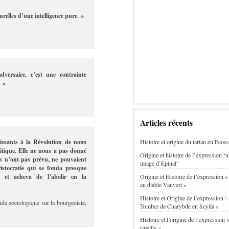
turelles d’une intelligence pure. »
versaire, c’est une contrainte
. »
Articles récents
issants à la Révolution de nous
Histoire et origine du tartan en Ecos
politique. Elle ne nous a pas donné
Origine et histoire de l’expression ‘
ps n’ont pas prévu, ne pouvaient
image d’Epinal’
ristocratie qui se fonda presque
e et acheva de l’abolir en la
Origine et Histoire de l’expression «
au diable Vauvert »
Histoire et Origine de l’expression : 
ude sociologique sur la bourgeoisie,
Tomber de Charybde en Scylla »
Histoire et l’origine de l’expression «
ripaille »