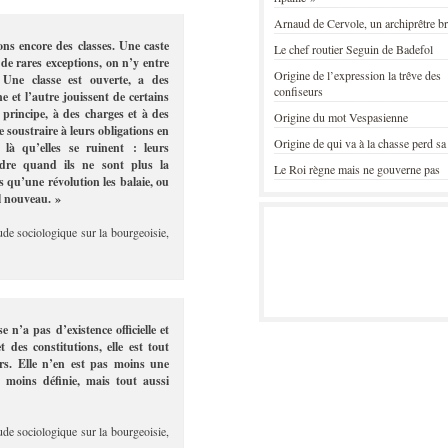
Arnaud de Cervole, un archiprêtre b
ns encore des classes. Une caste
Le chef routier Seguin de Badefol
 de rares exceptions, on n’y entre
Origine de l’expression la trêve des
Une classe est ouverte, a des
confiseurs
 et l’autre jouissent de certains
principe, à des charges et à des
Origine du mot Vespasienne
e soustraire à leurs obligations en
Origine de qui va à la chasse perd sa
 là qu’elles se ruinent : leurs
endre quand ils ne sont plus la
Le Roi règne mais ne gouverne pas
 qu’une révolution les balaie, ou
al nouveau. »
ude sociologique sur la bourgeoisie,
e n’a pas d’existence officielle et
t des constitutions, elle est tout
rs. Elle n’en est pas moins une
 et moins définie, mais tout aussi
ude sociologique sur la bourgeoisie,