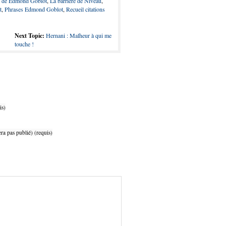
au de Edmond Goblot
,
La barrière de Niveau
,
t
,
Phrases Edmond Goblot
,
Recueil citations
Next Topic:
Hernani : Malheur à qui me
touche !
is)
ra pas publié) (requis)