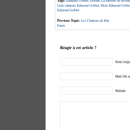
Tags:
Edmond Goblot
,
Extraits La barrière de nive
Liste citations Edmond Goblot
,
Mots Edmond Goblo
Edmond Goblot
Previous Topic:
Les Citations de Elie
Faure
Réagir à cet article ?
Nom (requ
Mail (Ne se
Website