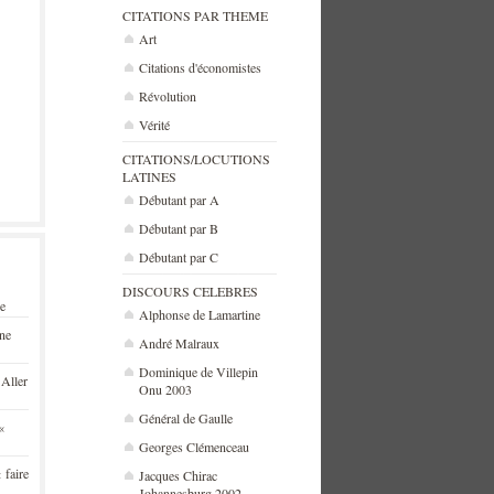
CITATIONS PAR THEME
Art
Citations d'économistes
Révolution
Vérité
CITATIONS/LOCUTIONS
LATINES
Débutant par A
Débutant par B
Débutant par C
DISCOURS CELEBRES
se
Alphonse de Lamartine
une
André Malraux
Dominique de Villepin
 Aller
Onu 2003
Général de Gaulle
«
Georges Clémenceau
 faire
Jacques Chirac
Johannesburg 2002