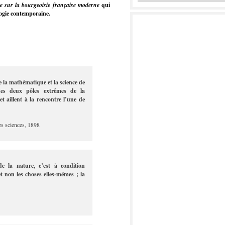
ue sur la bourgeoisie française moderne
qui
logie contemporaine.
e la mathématique et la science de
des deux pôles extrêmes de la
t aillent à la rencontre l’une de
es sciences, 1898
e la nature, c’est à condition
t non les choses elles-mêmes ; la