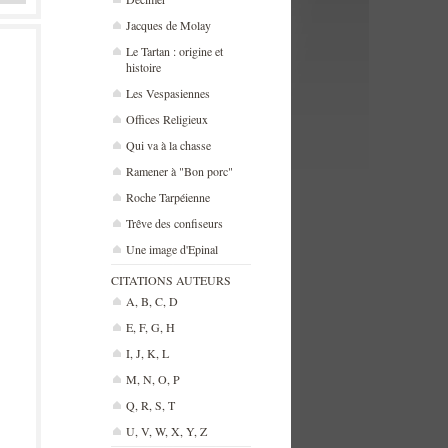
Jacques de Molay
Le Tartan : origine et
histoire
Les Vespasiennes
Offices Religieux
Qui va à la chasse
Ramener à "Bon porc"
Roche Tarpéienne
Trêve des confiseurs
Une image d'Epinal
CITATIONS AUTEURS
A, B, C, D
E, F, G, H
I, J, K, L
M, N, O, P
Q, R, S, T
U, V, W, X, Y, Z