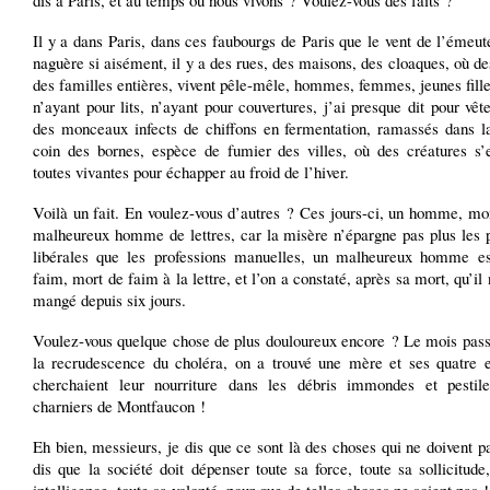
dis à Paris, et au temps où nous vivons ? Voulez-vous des faits ?
Il y a dans Paris, dans ces faubourgs de Paris que le vent de l’émeut
naguère si aisément, il y a des rues, des maisons, des cloaques, où de
des familles entières, vivent pêle-mêle, hommes, femmes, jeunes fille
n’ayant pour lits, n’ayant pour couvertures, j’ai presque dit pour vê
des monceaux infects de chiffons en fermentation, ramassés dans l
coin des bornes, espèce de fumier des villes, où des créatures s’e
toutes vivantes pour échapper au froid de l’hiver.
Voilà un fait. En voulez-vous d’autres ? Ces jours-ci, un homme, mo
malheureux homme de lettres, car la misère n’épargne pas plus les p
libérales que les professions manuelles, un malheureux homme e
faim, mort de faim à la lettre, et l’on a constaté, après sa mort, qu’il 
mangé depuis six jours.
Voulez-vous quelque chose de plus douloureux encore ? Le mois pass
la recrudescence du choléra, on a trouvé une mère et ses quatre e
cherchaient leur nourriture dans les débris immondes et pestile
charniers de Montfaucon !
Eh bien, messieurs, je dis que ce sont là des choses qui ne doivent pa
dis que la société doit dépenser toute sa force, toute sa sollicitude