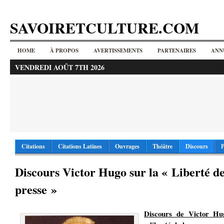
SAVOIRETCULTURE.COM
HOME
À PROPOS
AVERTISSEMENTS
PARTENAIRES
ANN
VENDREDI AOÛT 7TH 2026
Citations
Citations Latines
Ouvrages
Théâtre
Discours
P
Discours Victor Hugo sur la « Liberté de
presse »
Discours de Victor Hu