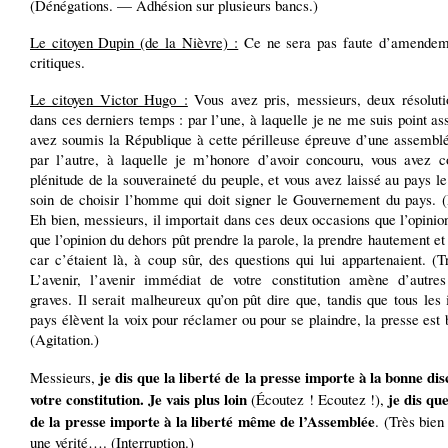
(Dénégations. — Adhésion sur plusieurs bancs.)
Le citoyen Dupin (de la Nièvre) :
Ce ne sera pas faute d’amendem
critiques.
Le citoyen Victor Hugo :
Vous avez pris, messieurs, deux résoluti
dans ces derniers temps : par l’une, à laquelle je ne me suis point as
avez soumis la République à cette périlleuse épreuve d’une assemblé
par l’autre, à laquelle je m’honore d’avoir concouru, vous avez c
plénitude de la souveraineté du peuple, et vous avez laissé au pays le 
soin de choisir l’homme qui doit signer le Gouvernement du pays. 
Eh bien, messieurs, il importait dans ces deux occasions que l’opinio
que l’opinion du dehors pût prendre la parole, la prendre hautement et
car c’étaient là, à coup sûr, des questions qui lui appartenaient. (T
L’avenir, l’avenir immédiat de votre constitution amène d’autres
graves. Il serait malheureux qu’on pût dire que, tandis que tous les 
pays élèvent la voix pour réclamer ou pour se plaindre, la presse est 
(Agitation.)
je dis que la liberté de la presse importe à la bonne di
Messieurs,
votre constitution. Je vais plus loin
je dis que
(Écoutez ! Ecoutez !),
de la presse importe à la liberté même de l’Assemblée
. (Très bien
une vérité…. (Interruption.)