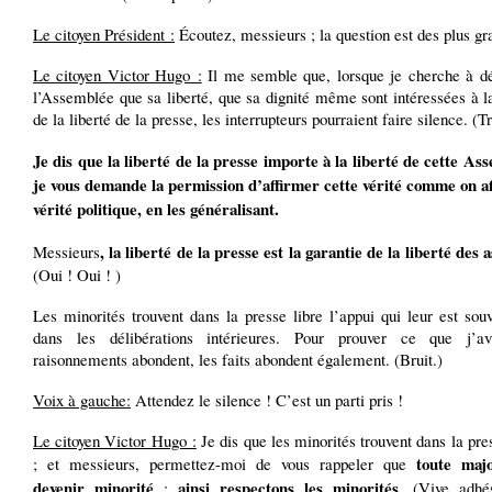
Le citoyen Président :
Écoutez, messieurs ; la question est des plus gr
Le citoyen Victor Hugo :
Il me semble que, lorsque je cherche à d
l’Assemblée que sa liberté, que sa dignité même sont intéressées à l
de la liberté de la presse, les interrupteurs pourraient faire silence. (T
Je dis que la liberté de la presse importe à la liberté de cette As
je vous demande la permission d’affirmer cette vérité comme on a
vérité politique, en les généralisant.
, la liberté de la presse est la garantie de la liberté des
Messieurs
(Oui ! Oui ! )
Les minorités trouvent dans la presse libre l’appui qui leur est sou
dans les délibérations intérieures. Pour prouver ce que j’av
raisonnements abondent, les faits abondent également. (Bruit.)
Voix à gauche:
Attendez le silence ! C’est un parti pris !
Le citoyen Victor Hugo :
Je dis que les minorités trouvent dans la pr
toute majo
; et messieurs, permettez-moi de vous rappeler que
devenir minorité
ainsi respectons les minorités
;
. (Vive adhé