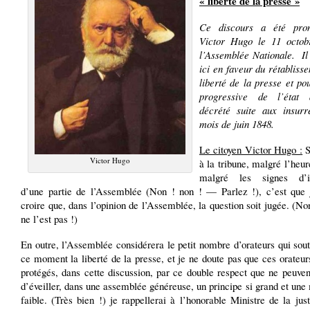
« liberté de la presse »
Ce discours a été pro
Victor Hugo le 11 octob
l’Assemblée Nationale.
I
ici en faveur du rétabliss
liberté de la presse et po
progressive de l’état 
décrété suite aux insurr
mois de juin 1848.
Le citoyen Victor Hugo :
S
Victor Hugo
à la tribune, malgré l’heu
malgré les signes d’i
d’une partie de l’Assemblée (Non ! non ! — Parlez !), c’est que 
croire que, dans l’opinion de l’Assemblée, la question soit jugée. (N
ne l’est pas !)
En outre, l’Assemblée considérera le petit nombre d’orateurs qui sou
ce moment la liberté de la presse, et je ne doute pas que ces orateur
protégés, dans cette discussion, par ce double respect que ne peuve
d’éveiller, dans une assemblée généreuse, un principe si grand et une 
faible. (Très bien !) je rappellerai à l’honorable Ministre de la jus