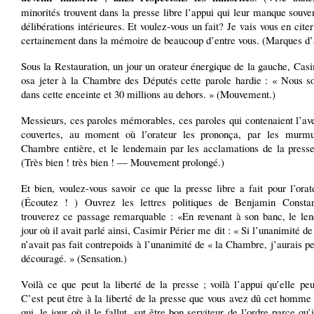
minorités trouvent dans la presse libre l’appui qui leur manque souve
délibérations intérieures. Et voulez-vous un fait? Je vais vous en citer
certainement dans la mémoire de beaucoup d’entre vous. (Marques d’a
Sous la Restauration, un jour un orateur énergique de la gauche, Casi
osa jeter à la Chambre des Députés cette parole hardie : « Nous 
dans cette enceinte et 30 millions au dehors. » (Mouvement.)
Messieurs, ces paroles mémorables, ces paroles qui contenaient l’ave
couvertes, au moment où l’orateur les prononça, par les murm
Chambre entière, et le lendemain par les acclamations de la press
(Très bien ! très bien ! — Mouvement prolongé.)
Et bien, voulez-vous savoir ce que la presse libre a fait pour l’orat
(Écoutez ! ) Ouvrez les lettres politiques de Benjamin Consta
trouverez ce passage remarquable : «En revenant à son banc, le le
jour où il avait parlé ainsi, Casimir Périer me dit : « Si l’unanimité de
n’avait pas fait contrepoids à l’unanimité de « la Chambre, j’aurais pe
découragé. » (Sensation.)
Voilà ce que peut la liberté de la presse ; voilà l’appui qu’elle pe
C’est peut être à la liberté de la presse que vous avez dû cet homm
qui, le jour où il le fallut, sut être bon serviteur de l’ordre parce qu’i