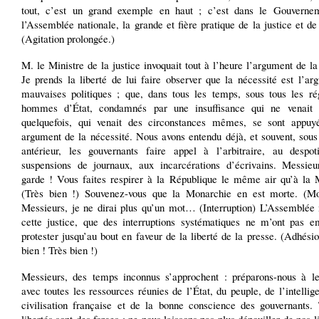
tout, c’est un grand exemple en haut ; c’est dans le Gouverne
l’Assemblée nationale, la grande et fière pratique de la justice et de 
(Agitation prolongée.)
M. le Ministre de la justice invoquait tout à l’heure l’argument de la
Je prends la liberté de lui faire observer que la nécessité est l’a
mauvaises politiques ; que, dans tous les temps, sous tous les ré
hommes d’État, condamnés par une insuffisance qui ne venait 
quelquefois, qui venait des circonstances mêmes, se sont appuy
argument de la nécessité. Nous avons entendu déjà, et souvent, sous
antérieur, les gouvernants faire appel à l’arbitraire, au despo
suspensions de journaux, aux incarcérations d’écrivains. Messieu
garde ! Vous faites respirer à la République le même air qu’à la 
(Très bien !) Souvenez-vous que la Monarchie en est morte. (M
Messieurs, je ne dirai plus qu’un mot… (Interruption) L’Assemblée
cette justice, que des interruptions systématiques ne m’ont pas 
protester jusqu’au bout en faveur de la liberté de la presse. (Adhés
bien ! Très bien !)
Messieurs, des temps inconnus s’approchent : préparons-nous à le
avec toutes les ressources réunies de l’État, du peuple, de l’intellig
civilisation française et de la bonne conscience des gouvernants. 