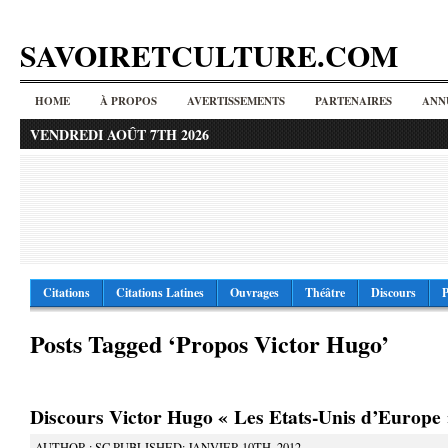
SAVOIRETCULTURE.COM
HOME
À PROPOS
AVERTISSEMENTS
PARTENAIRES
ANN
VENDREDI AOÛT 7TH 2026
Citations
Citations Latines
Ouvrages
Théâtre
Discours
P
Posts Tagged ‘Propos Victor Hugo’
Discours Victor Hugo « Les Etats-Unis d’Europe
AUTHOR : SC PUBLISHED: JANVIER 10TH, 2012