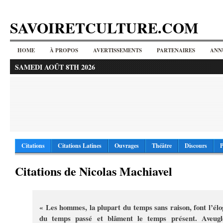
SAVOIRETCULTURE.COM
HOME
À PROPOS
AVERTISSEMENTS
PARTENAIRES
ANN
SAMEDI AOÛT 8TH 2026
Citations
Citations Latines
Ouvrages
Théâtre
Discours
P
Citations de Nicolas Machiavel
« Les hommes, la plupart du temps sans raison, font l’élo
du temps passé et blâment le temps présent. Aveugl