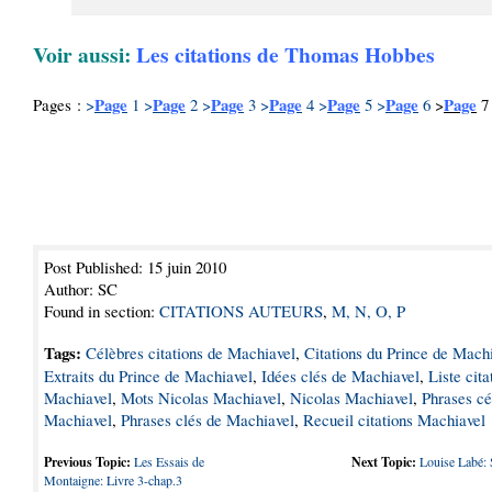
Voir aussi:
Les citations de Thomas Hobbes
Page
Page
Page
Page
Page
Page
Page
Pages :
>
1
>
2
>
3
>
4
>
5
>
6
>
7
Post Published: 15 juin 2010
Author: SC
Found in section:
CITATIONS AUTEURS
,
M, N, O, P
Tags:
Célèbres citations de Machiavel
,
Citations du Prince de Mach
Extraits du Prince de Machiavel
,
Idées clés de Machiavel
,
Liste cita
Machiavel
,
Mots Nicolas Machiavel
,
Nicolas Machiavel
,
Phrases cé
Machiavel
,
Phrases clés de Machiavel
,
Recueil citations Machiavel
Previous Topic:
Les Essais de
Next Topic:
Louise Labé: 
Montaigne: Livre 3-chap.3