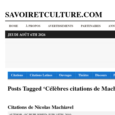
SAVOIRETCULTURE.COM
HOME
À PROPOS
AVERTISSEMENTS
PARTENAIRES
ANN
JEUDI AOÛT 6TH 2026
Citations
Citations Latines
Ouvrages
Théâtre
Discours
P
Posts Tagged ‘Célèbres citations de Mach
Citations de Nicolas Machiavel
AUTHOR : SC PUBLISHED: JUIN 15TH, 2010