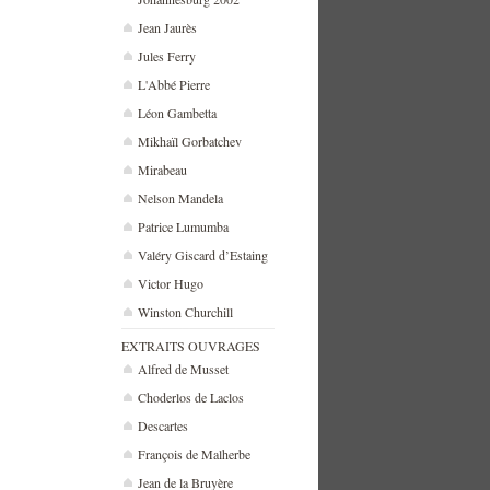
Jean Jaurès
Jules Ferry
L'Abbé Pierre
Léon Gambetta
Mikhaïl Gorbatchev
Mirabeau
Nelson Mandela
Patrice Lumumba
Valéry Giscard d’Estaing
Victor Hugo
Winston Churchill
EXTRAITS OUVRAGES
Alfred de Musset
Choderlos de Laclos
Descartes
François de Malherbe
Jean de la Bruyère