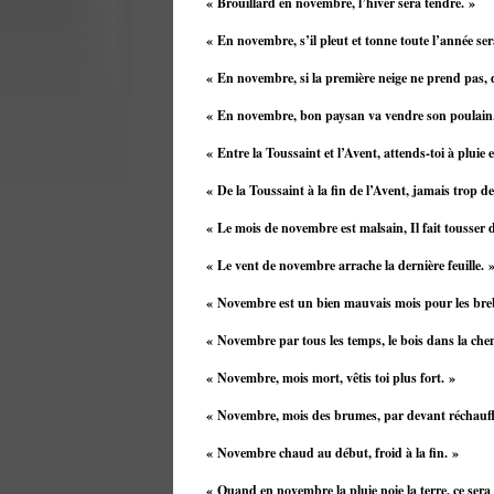
« Brouillard en novembre, l’hiver sera tendre. »
« En novembre, s’il pleut et tonne toute l’année se
« En novembre, si la première neige ne prend pas, d
« En novembre, bon paysan va vendre son poulain
« Entre la Toussaint et l’Avent, attends-toi à pluie e
« De la Toussaint à la fin de l’Avent, jamais trop de
« Le mois de novembre est malsain, Il fait tousser d
« Le vent de novembre arrache la dernière feuille. 
« Novembre est un bien mauvais mois pour les bre
« Novembre par tous les temps, le bois dans la che
« Novembre, mois mort, vêtis toi plus fort. »
« Novembre, mois des brumes, par devant réchauffe,
« Novembre chaud au début, froid à la fin. »
« Quand en novembre la pluie noie la terre, ce sera 