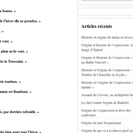
ra bonne. »
e l’hiver elle ne prendra. »
Articles récents
. »
Histoire et origine du tartan en Ecos
t vent. »
Origine et histoire de l’expression ‘
image d’Epinal’
 pluie ni de vent. »
Origine et Histoire de l’expression «
ès la Toussaint. »
au diable Vauvert »
Histoire et Origine de l’expression : 
»
Tomber de Charybde en Scylla »
bis tondues. »
Histoire et l’origine de l’expression «
ripaille »
minée est flambant. »
Arnaud de Cervole, un archiprêtre b
Le chef routier Seguin de Badefol
Origine de l’expression la trêve des
 par derrière refroidit. »
confiseurs
Origine du mot Vespasienne
Origine de qui va à la chasse perd sa
du bien pour tout l’hiver. »