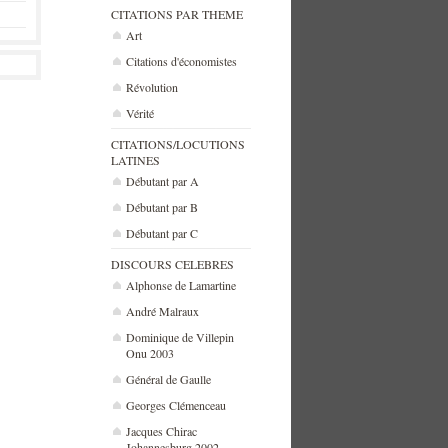
CITATIONS PAR THEME
Art
Citations d'économistes
Révolution
Vérité
CITATIONS/LOCUTIONS
LATINES
Débutant par A
Débutant par B
Débutant par C
DISCOURS CELEBRES
Alphonse de Lamartine
André Malraux
Dominique de Villepin
Onu 2003
Général de Gaulle
Georges Clémenceau
Jacques Chirac
Johannesburg 2002