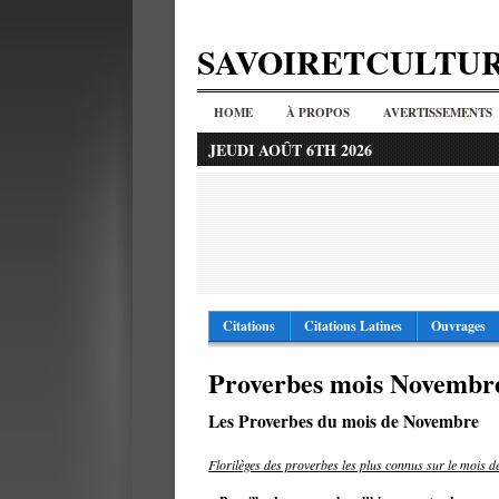
SAVOIRETCULTU
HOME
À PROPOS
AVERTISSEMENTS
JEUDI AOÛT 6TH 2026
Citations
Citations Latines
Ouvrages
Proverbes mois Novembr
Les Proverbes du mois de Novembre
Florilèges des proverbes les plus connus sur le mois 