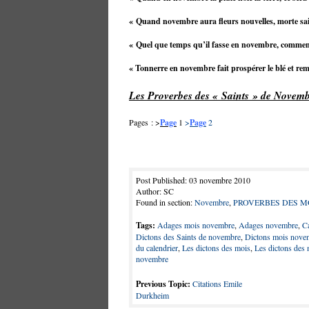
« Quand novembre aura fleurs nouvelles, morte sais
« Quel que temps qu’il fasse en novembre, commen
« Tonnerre en novembre fait prospérer le blé et remp
Les Proverbes des « Saints » de Novemb
Pages : >
Page
1
>
Page
2
Post Published: 03 novembre 2010
Author: SC
Found in section:
Novembre
,
PROVERBES DES M
Tags:
Adages mois novembre
,
Adages novembre
,
Ca
Dictons des Saints de novembre
,
Dictons mois nove
du calendrier
,
Les dictons des mois
,
Les dictons des 
novembre
Previous Topic:
Citations Emile
Durkheim