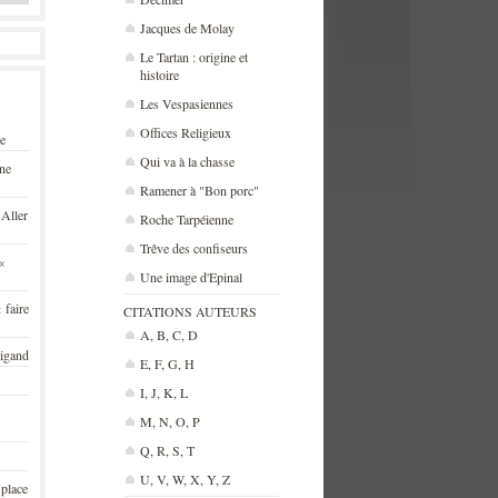
Jacques de Molay
Le Tartan : origine et
histoire
Les Vespasiennes
Offices Religieux
se
Qui va à la chasse
une
Ramener à "Bon porc"
 Aller
Roche Tarpéienne
Trêve des confiseurs
«
Une image d'Epinal
 faire
CITATIONS AUTEURS
A, B, C, D
rigand
E, F, G, H
I, J, K, L
M, N, O, P
Q, R, S, T
U, V, W, X, Y, Z
 place