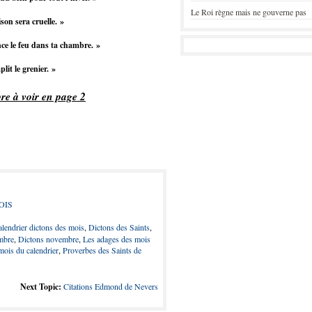
Le Roi règne mais ne gouverne pas
on sera cruelle. »
ce le feu dans ta chambre. »
lit le grenier. »
re à voir en page 2
OIS
lendrier dictons des mois
,
Dictons des Saints
,
mbre
,
Dictons novembre
,
Les adages des mois
mois du calendrier
,
Proverbes des Saints de
Next Topic:
Citations Edmond de Nevers