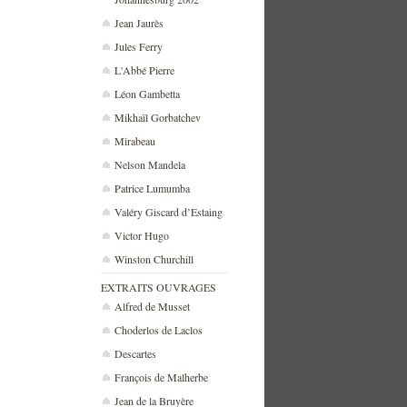
Jean Jaurès
Jules Ferry
L'Abbé Pierre
Léon Gambetta
Mikhaïl Gorbatchev
Mirabeau
Nelson Mandela
Patrice Lumumba
Valéry Giscard d’Estaing
Victor Hugo
Winston Churchill
EXTRAITS OUVRAGES
Alfred de Musset
Choderlos de Laclos
Descartes
François de Malherbe
Jean de la Bruyère