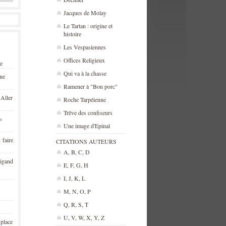
Jacques de Molay
Le Tartan : origine et
histoire
Les Vespasiennes
Offices Religieux
se
Qui va à la chasse
une
Ramener à "Bon porc"
 Aller
Roche Tarpéienne
Trêve des confiseurs
«
Une image d'Epinal
 faire
CITATIONS AUTEURS
A, B, C, D
rigand
E, F, G, H
I, J, K, L
M, N, O, P
Q, R, S, T
U, V, W, X, Y, Z
 place