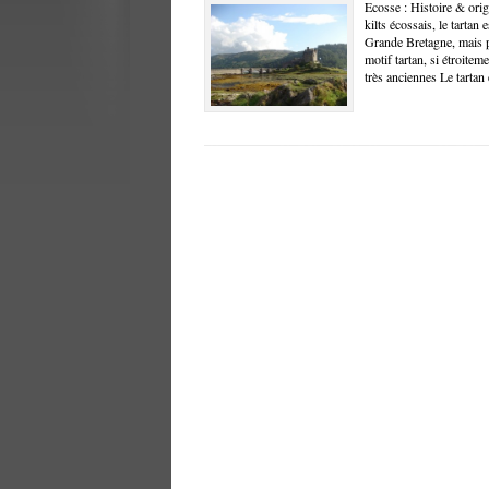
Ecosse : Histoire & ori
kilts écossais, le tartan 
Grande Bretagne, mais p
motif tartan, si étroitem
très anciennes Le tartan 