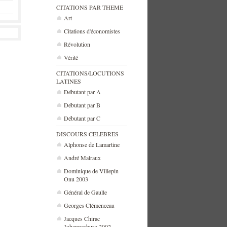
CITATIONS PAR THEME
Art
Citations d'économistes
Révolution
Vérité
CITATIONS/LOCUTIONS
LATINES
Débutant par A
Débutant par B
Débutant par C
DISCOURS CELEBRES
Alphonse de Lamartine
André Malraux
Dominique de Villepin
Onu 2003
Général de Gaulle
Georges Clémenceau
Jacques Chirac
Johannesburg 2002