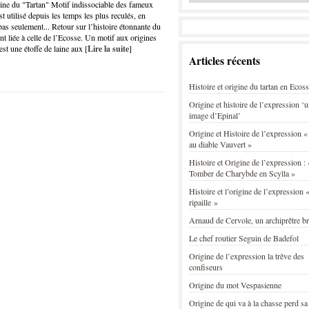
gine du "Tartan" Motif indissociable des fameux
est utilisé depuis les temps les plus reculés, en
as seulement... Retour sur l’histoire étonnante du
ent liée à celle de l’Ecosse. Un motif aux origines
est une étoffe de laine aux [
Lire la suite
]
Articles récents
Histoire et origine du tartan en Ecos
Origine et histoire de l’expression ‘
image d’Epinal’
Origine et Histoire de l’expression «
au diable Vauvert »
Histoire et Origine de l’expression : 
Tomber de Charybde en Scylla »
Histoire et l’origine de l’expression «
ripaille »
Arnaud de Cervole, un archiprêtre b
Le chef routier Seguin de Badefol
Origine de l’expression la trêve des
confiseurs
Origine du mot Vespasienne
Origine de qui va à la chasse perd sa