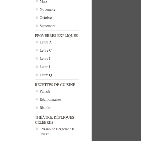
Mars
Novembre
Octobre
Septembre
PROVERBES EXPLIQUES
Lettre A
Lettre C
Lettre I
Lettre L
Lettre Q
RECETTES DE CUISINE
Panade
Réunionnaises
Risolle
THÉÂTRE: RÉPLIQUES
CÉLÈBRES
Cyrano de Bergerac : le
"Nez"