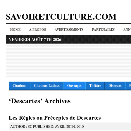
SAVOIRETCULTURE.COM
HOME
À PROPOS
AVERTISSEMENTS
PARTENAIRES
ANN
VENDREDI AOÛT 7TH 2026
Citations
Citations Latines
Ouvrages
Théâtre
Discours
P
‘Descartes’ Archives
Les Règles ou Préceptes de Descartes
AUTHOR : SC PUBLISHED: AVRIL 20TH, 2010