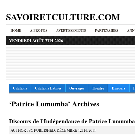
SAVOIRETCULTURE.COM
HOME
À PROPOS
AVERTISSEMENTS
PARTENAIRES
ANN
VENDREDI AOÛT 7TH 2026
Citations
Citations Latines
Ouvrages
Théâtre
Discours
P
‘Patrice Lumumba’ Archives
Discours de l’Indépendance de Patrice Lumumba
AUTHOR : SC PUBLISHED: DÉCEMBRE 12TH, 2011