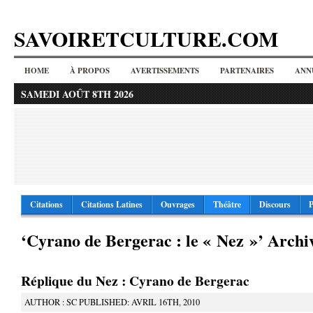
SAVOIRETCULTURE.COM
HOME
À PROPOS
AVERTISSEMENTS
PARTENAIRES
ANN
SAMEDI AOÛT 8TH 2026
Citations
Citations Latines
Ouvrages
Théâtre
Discours
P
‘Cyrano de Bergerac : le « Nez »’ Archi
Réplique du Nez : Cyrano de Bergerac
AUTHOR : SC PUBLISHED: AVRIL 16TH, 2010