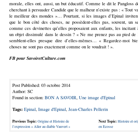
morale, elles ont, aussi, un but éducatif. Comme le dit le Pangloss d
cherchant à persuader Candide que le malheur n’existe pas : « Tout v
le meilleur des mondes »… Pourtant, si les images d’Epinal invitent
que le bon côté des choses, ne possèdent-elles pas, souvent, un s
comme ces devinettes qu’elles proposaient aux enfants, les incitant
un objet dissimulé dans le dessin ? « Ne me prenez pas au pied de l
semblent-elles presque dire d’elles-mêmes… « Regardez-moi bie
choses ne sont pas exactement comme on le voudrait ! ».
FB pour SavoiretCulture.com
Post Published: 03 octobre 2014
Author: SC
Found in section:
BON A SAVOIR
,
Une image d'Epinal
Tags:
Epinal
,
Image d'Epinal
,
Jean-Charles Pellerin
Previous Topic:
Origine et Histoire de
Next Topic:
Histoire et or
l’expression « Aller au diable Vauvert »
en Ecosse