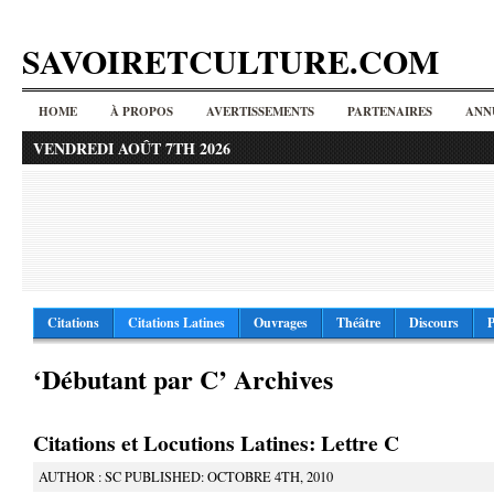
SAVOIRETCULTURE.COM
HOME
À PROPOS
AVERTISSEMENTS
PARTENAIRES
ANN
VENDREDI AOÛT 7TH 2026
Citations
Citations Latines
Ouvrages
Théâtre
Discours
P
‘Débutant par C’ Archives
Citations et Locutions Latines: Lettre C
AUTHOR : SC PUBLISHED: OCTOBRE 4TH, 2010