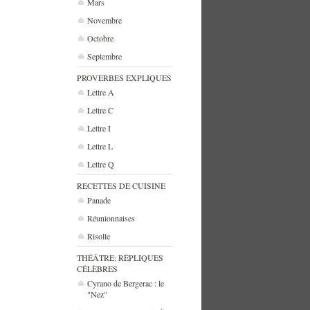
Mars
Novembre
Octobre
Septembre
PROVERBES EXPLIQUES
Lettre A
Lettre C
Lettre I
Lettre L
Lettre Q
RECETTES DE CUISINE
Panade
Réunionnaises
Risolle
THÉÂTRE: RÉPLIQUES
CÉLÈBRES
Cyrano de Bergerac : le
"Nez"