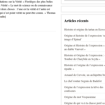
itations sur la Vérité » Florilèges des plus belles
la Vérité « Le mot de science ou de connaissance
eux choses : l’une est la vérité et l’autre est
 qui n’est point vérité ne peut être connu. » Thomas
suite
]
Articles récents
Histoire et origine du tartan en Ecos
Origine et histoire de l’expression ‘
image d’Epinal’
Origine et Histoire de l’expression «
au diable Vauvert »
Histoire et Origine de l’expression : 
Tomber de Charybde en Scylla »
Histoire et l’origine de l’expression «
ripaille »
Arnaud de Cervole, un archiprêtre b
Le chef routier Seguin de Badefol
Origine de l’expression la trêve des
confiseurs
Origine du mot Vespasienne
Origine de qui va à la chasse perd sa