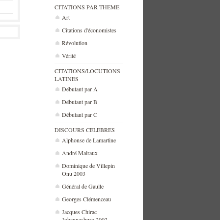
CITATIONS PAR THEME
Art
Citations d'économistes
Révolution
Vérité
CITATIONS/LOCUTIONS
LATINES
Débutant par A
Débutant par B
Débutant par C
DISCOURS CELEBRES
Alphonse de Lamartine
André Malraux
Dominique de Villepin
Onu 2003
Général de Gaulle
Georges Clémenceau
Jacques Chirac
Johannesburg 2002