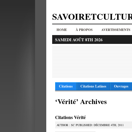
SAVOIRETCULTU
HOME
À PROPOS
AVERTISSEMENTS
SAMEDI AOÛT 8TH 2026
Citations
Citations Latines
Ouvrages
‘Vérité’ Archives
Citations Vérité
AUTHOR : SC PUBLISHED: DÉCEMBRE 4TH, 2011