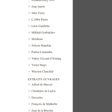
Jean Jaurès
Jules Ferry
L'Abbé Pierre
Léon Gambetta
Mikhaïl Gorbatchev
Mirabeau
Nelson Mandela
Patrice Lumumba
Valéry Giscard d’Estaing
Victor Hugo
Winston Churchill
EXTRAITS OUVRAGES
Alfred de Musset
Choderlos de Laclos
Descartes
François de Malherbe
Jean de la Bruyère