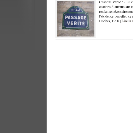
Citations Vérité : « 38 c
citations d’auteurs sur 
renferme nécessairement d
l’évidence ; en effet, ce
Hobbes, De la [
Lire la 