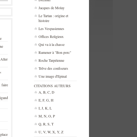
Jacques de Molay
Le Tartan : origine et
histoire
Les Vespasiennes
Offices Religieux
se
Qui va à la chasse
une
Ramener à "Bon porc"
 Aller
Roche Tarpéienne
Trêve des confiseurs
«
Une image d'Epinal
 faire
CITATIONS AUTEURS
A, B, C, D
rigand
E, F, G, H
I, J, K, L
M, N, O, P
Q, R, S, T
U, V, W, X, Y, Z
 place