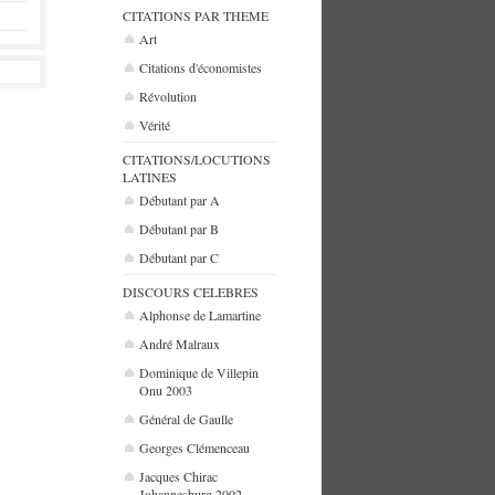
CITATIONS PAR THEME
Art
Citations d'économistes
Révolution
Vérité
CITATIONS/LOCUTIONS
LATINES
Débutant par A
Débutant par B
Débutant par C
DISCOURS CELEBRES
Alphonse de Lamartine
André Malraux
Dominique de Villepin
Onu 2003
Général de Gaulle
Georges Clémenceau
Jacques Chirac
Johannesburg 2002