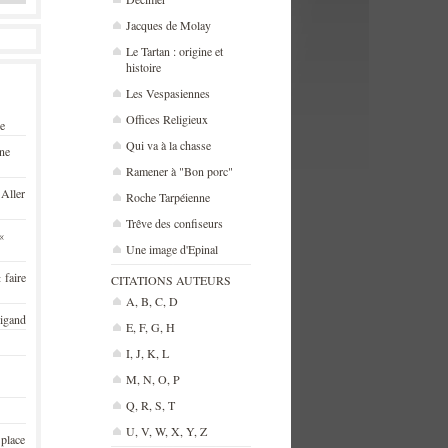
Jacques de Molay
Le Tartan : origine et
histoire
Les Vespasiennes
Offices Religieux
se
Qui va à la chasse
une
Ramener à "Bon porc"
 Aller
Roche Tarpéienne
Trêve des confiseurs
«
Une image d'Epinal
 faire
CITATIONS AUTEURS
A, B, C, D
rigand
E, F, G, H
I, J, K, L
M, N, O, P
Q, R, S, T
U, V, W, X, Y, Z
 place