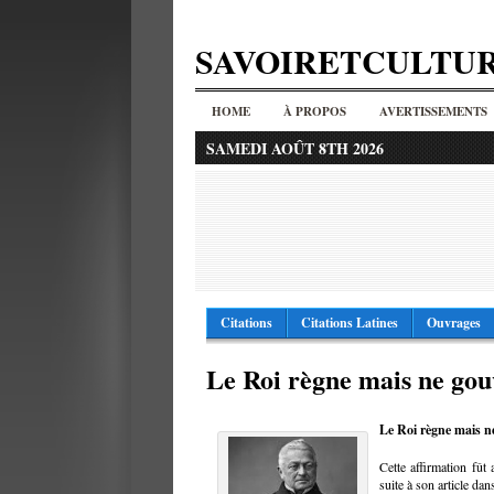
SAVOIRETCULTU
HOME
À PROPOS
AVERTISSEMENTS
SAMEDI AOÛT 8TH 2026
Citations
Citations Latines
Ouvrages
Le Roi règne mais ne gou
Le Roi règne mais n
Cette affirmation fût
suite à son article dan