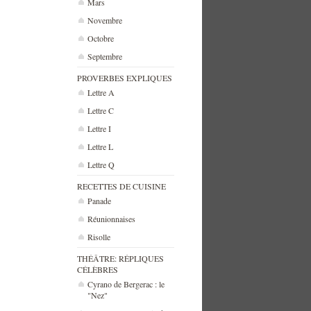
Mars
Novembre
Octobre
Septembre
PROVERBES EXPLIQUES
Lettre A
Lettre C
Lettre I
Lettre L
Lettre Q
RECETTES DE CUISINE
Panade
Réunionnaises
Risolle
THÉÂTRE: RÉPLIQUES
CÉLÈBRES
Cyrano de Bergerac : le
"Nez"