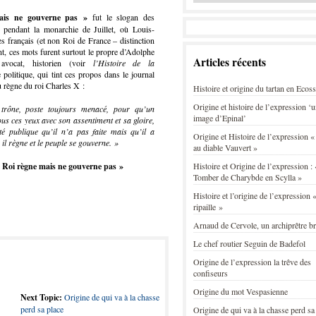
ais ne gouverne pas »
fut le slogan des
 pendant la monarchie de Juillet, où Louis-
des français (et non Roi de France – distinction
t, ces mots furent surtout le propre d’Adolphe
Articles récents
, avocat, historien (voir
l’Histoire de la
politique, qui tint ces propos dans le journal
du règne du roi Charles X :
Histoire et origine du tartan en Ecos
Origine et histoire de l’expression ‘
trône, poste toujours menacé, pour qu’un
image d’Epinal’
s ces yeux avec son assentiment et sa gloire,
ité publique qu’il n’a pas faite mais qu’il a
Origine et Histoire de l’expression «
 il règne et le peuple se gouverne. »
au diable Vauvert »
 Roi règne mais ne gouverne pas »
Histoire et Origine de l’expression : 
Tomber de Charybde en Scylla »
Histoire et l’origine de l’expression «
ripaille »
Arnaud de Cervole, un archiprêtre b
Le chef routier Seguin de Badefol
Origine de l’expression la trêve des
confiseurs
Origine du mot Vespasienne
Next Topic:
Origine de qui va à la chasse
perd sa place
Origine de qui va à la chasse perd sa