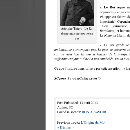
« Le Roi règne m
opposants de gauche
Philippe est fait roi 
importante). Cependan
Thiers, journaliste
Adolphe Thiers : Le Roi
Révolution
) et homme 
règne mais ne gouverne
Le National
à la fin 
pas
« Le Roi garde le 
ambitieux ne s’en empare pas. Le pays se gouverne sou
car on vient tous les ans le féliciter de la prospér
suffisamment faite s’il ne l’a pas empêchée. En un mot,
Ce que l’histoire transformera par cette assertion :
« Le
SC pour
SavoiretCulture.com
©
Post Published: 13 avril 2013
Author: SC
Found in section:
BON A SAVOIR
Previous Topic:
L’Origine du Mot
« Décimer »