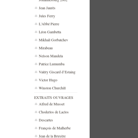
Jean Jaurès
Jules Ferry
L'Abbé Pierre
Léon Gambetta
Mikhaïl Gorbatchev
Mirabeau
Nelson Mandela
Patrice Lumumba
Valéry Giscard d’Estaing
Victor Hugo
Winston Churchill
EXTRAITS OUVRAGES
Alfred de Musset
Choderlos de Laclos
Descartes
François de Malherbe
Jean de la Bruyère