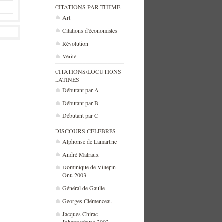
CITATIONS PAR THEME
Art
Citations d'économistes
Révolution
Vérité
CITATIONS/LOCUTIONS
LATINES
Débutant par A
Débutant par B
Débutant par C
DISCOURS CELEBRES
Alphonse de Lamartine
André Malraux
Dominique de Villepin
Onu 2003
Général de Gaulle
Georges Clémenceau
Jacques Chirac
Johannesburg 2002