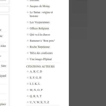
Jacques de Molay
Le Tartan : origine et
histoire
Les Vespasiennes
Offices Religieux
se
Qui va à la chasse
une
Ramener à "Bon porc"
 Aller
Roche Tarpéienne
Trêve des confiseurs
«
Une image d'Epinal
 faire
CITATIONS AUTEURS
A, B, C, D
rigand
E, F, G, H
I, J, K, L
M, N, O, P
Q, R, S, T
U, V, W, X, Y, Z
 place