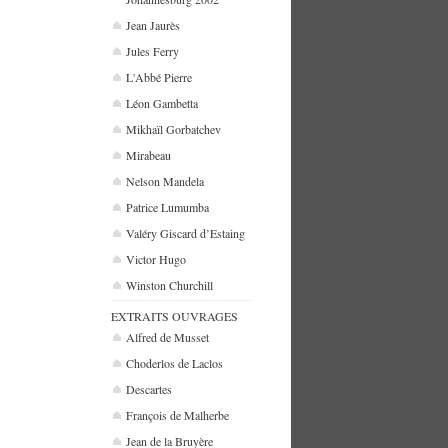
Jean Jaurès
Jules Ferry
L'Abbé Pierre
Léon Gambetta
Mikhaïl Gorbatchev
Mirabeau
Nelson Mandela
Patrice Lumumba
Valéry Giscard d’Estaing
Victor Hugo
Winston Churchill
EXTRAITS OUVRAGES
Alfred de Musset
Choderlos de Laclos
Descartes
François de Malherbe
Jean de la Bruyère