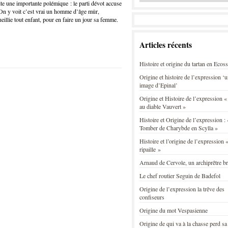
e une importante polémique : le parti dévot accuse
. On y voit c’est vrai un homme d’âge mûr,
eillie tout enfant, pour en faire un jour sa femme.
Articles récents
Histoire et origine du tartan en Ecos
Origine et histoire de l’expression ‘
image d’Epinal’
Origine et Histoire de l’expression «
au diable Vauvert »
Histoire et Origine de l’expression : 
Tomber de Charybde en Scylla »
Histoire et l’origine de l’expression «
ripaille »
Arnaud de Cervole, un archiprêtre b
Le chef routier Seguin de Badefol
Origine de l’expression la trêve des
confiseurs
Origine du mot Vespasienne
Origine de qui va à la chasse perd sa