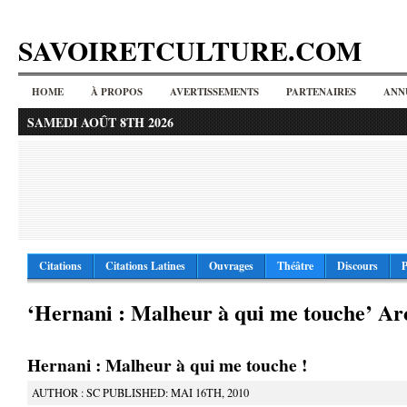
SAVOIRETCULTURE.COM
HOME
À PROPOS
AVERTISSEMENTS
PARTENAIRES
ANN
SAMEDI AOÛT 8TH 2026
Citations
Citations Latines
Ouvrages
Théâtre
Discours
P
‘Hernani : Malheur à qui me touche’ Ar
Hernani : Malheur à qui me touche !
AUTHOR : SC PUBLISHED: MAI 16TH, 2010