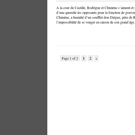
A la cour de Castille, Rodrigue et Chimène s’aiment et 
d’une querelle les opposants pour la fonction de gouve
Chimène, a humilié d’un soufflet don Diégue, père de 
l’impossibilité de se venger en raison de son grand âge
Page 1 of 2
1
2
»