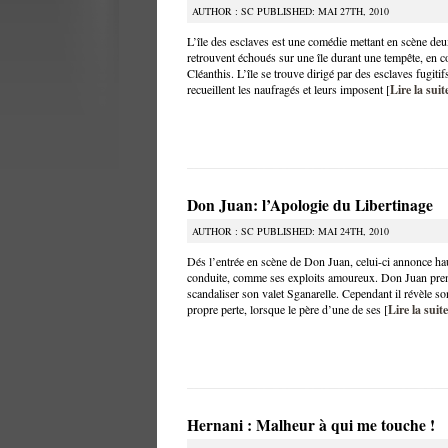
AUTHOR : SC PUBLISHED: MAI 27TH, 2010
L’île des esclaves est une comédie mettant en scène deu
retrouvent échoués sur une île durant une tempête, en c
Cléanthis. L’île se trouve dirigé par des esclaves fugiti
recueillent les naufragés et leurs imposent [
Lire la suit
Don Juan: l’Apologie du Libertinage
AUTHOR : SC PUBLISHED: MAI 24TH, 2010
Dés l’entrée en scène de Don Juan, celui-ci annonce haut
conduite, comme ses exploits amoureux. Don Juan prend 
scandaliser son valet Sganarelle. Cependant il révèle so
propre perte, lorsque le père d’une de ses [
Lire la suite
Hernani : Malheur à qui me touche !