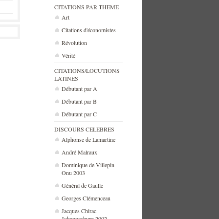
CITATIONS PAR THEME
Art
Citations d'économistes
Révolution
Vérité
CITATIONS/LOCUTIONS
LATINES
Débutant par A
Débutant par B
Débutant par C
DISCOURS CELEBRES
Alphonse de Lamartine
André Malraux
Dominique de Villepin
Onu 2003
Général de Gaulle
Georges Clémenceau
Jacques Chirac
Johannesburg 2002