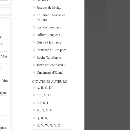
Jacques de Molay
Le Tartan : origine et
histoire
Les Vespasiennes
Offices Religieux
se
Qui va à la chasse
une
Ramener à "Bon porc"
 Aller
Roche Tarpéienne
Trêve des confiseurs
«
Une image d'Epinal
 faire
CITATIONS AUTEURS
A, B, C, D
rigand
E, F, G, H
I, J, K, L
M, N, O, P
Q, R, S, T
U, V, W, X, Y, Z
 place