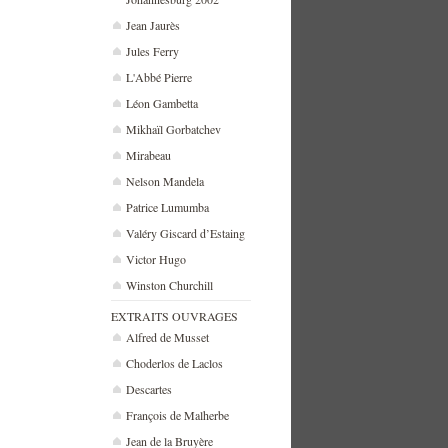
Jean Jaurès
Jules Ferry
L'Abbé Pierre
Léon Gambetta
Mikhaïl Gorbatchev
Mirabeau
Nelson Mandela
Patrice Lumumba
Valéry Giscard d’Estaing
Victor Hugo
Winston Churchill
EXTRAITS OUVRAGES
Alfred de Musset
Choderlos de Laclos
Descartes
François de Malherbe
Jean de la Bruyère