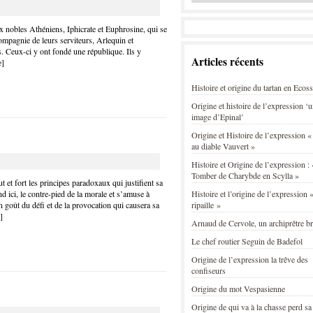
x nobles Athéniens, Iphicrate et Euphrosine, qui se
ompagnie de leurs serviteurs, Arlequin et
fs. Ceux-ci y ont fondé une république. Ils y
Articles récents
e
]
Histoire et origine du tartan en Ecos
Origine et histoire de l’expression ‘
image d’Epinal’
Origine et Histoire de l’expression «
au diable Vauvert »
Histoire et Origine de l’expression : 
Tomber de Charybde en Scylla »
 et fort les principes paradoxaux qui justifient sa
ici, le contre-pied de la morale et s’amuse à
Histoire et l’origine de l’expression «
n goût du défi et de la provocation qui causera sa
ripaille »
]
Arnaud de Cervole, un archiprêtre b
Le chef routier Seguin de Badefol
Origine de l’expression la trêve des
confiseurs
Origine du mot Vespasienne
Origine de qui va à la chasse perd sa