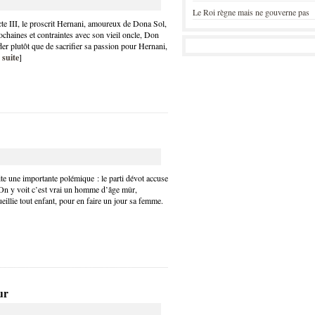
Le Roi règne mais ne gouverne pas
te III, le proscrit Hernani, amoureux de Dona Sol,
rochaines et contraintes avec son vieil oncle, Don
er plutôt que de sacrifier sa passion pour Hernani,
 suite
]
e une importante polémique : le parti dévot accuse
. On y voit c’est vrai un homme d’âge mûr,
eillie tout enfant, pour en faire un jour sa femme.
ur