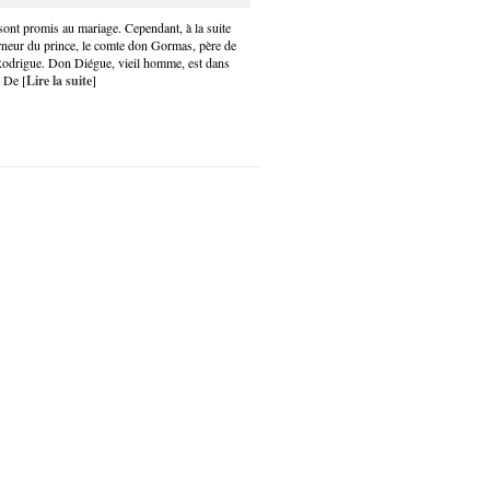
sont promis au mariage. Cependant, à la suite
rneur du prince, le comte don Gormas, père de
Rodrigue. Don Diégue, vieil homme, est dans
. De [
Lire la suite
]