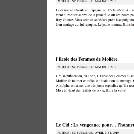
AUTHOR : SC PUBLISHED: MAI 16TH, 2010
Le drame se déroule en Espagne, au XVIe siècle. A l’ac
vient d’ironiser auprès de la jeune fille sur ces noces p
Ruy Gomez. Mais celle-ci se déclare prête à se poignard
à un mariage qui lui répugne. Le jeune homme, [
Lire la
l’Ecole des Femmes de Molière
AUTHOR : SC PUBLISHED: MAI 10TH, 2010
Dés sa publication, en 1662, L’Ecole des Femmes suscit
Molière de tourner en ridicule l’institution du mariage
Arnolphe, enfermer une très jeune orpheline qu’il a recu
Mise à l’écart des réalités de la vie, [
Lire la suite
]
Le Cid : La vengeance pour… l’honne
AUTHOR : SC PUBLISHED: AVRIL 21ST, 2010