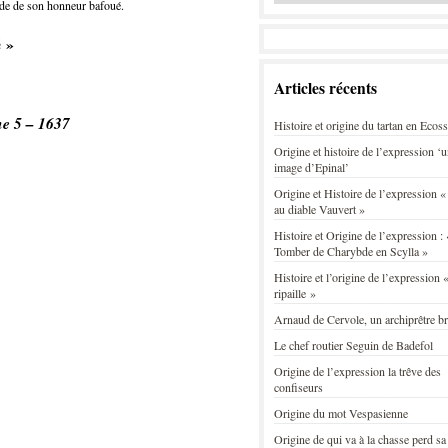
arde de son honneur bafoué.
 »
Articles récents
ne 5 – 1637
Histoire et origine du tartan en Ecos
Origine et histoire de l’expression ‘
image d’Epinal’
Origine et Histoire de l’expression «
au diable Vauvert »
Histoire et Origine de l’expression : 
Tomber de Charybde en Scylla »
Histoire et l’origine de l’expression «
ripaille »
Arnaud de Cervole, un archiprêtre b
Le chef routier Seguin de Badefol
Origine de l’expression la trêve des
confiseurs
Origine du mot Vespasienne
Origine de qui va à la chasse perd sa