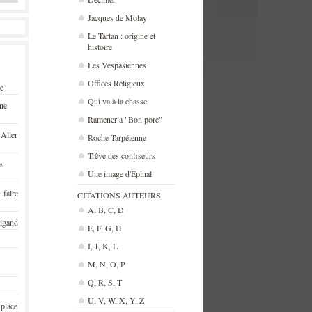
Jacques de Molay
Le Tartan : origine et
histoire
Les Vespasiennes
Offices Religieux
se
Qui va à la chasse
une
Ramener à "Bon porc"
 Aller
Roche Tarpéienne
Trêve des confiseurs
«
Une image d'Epinal
 faire
CITATIONS AUTEURS
A, B, C, D
rigand
E, F, G, H
I, J, K, L
M, N, O, P
Q, R, S, T
U, V, W, X, Y, Z
 place