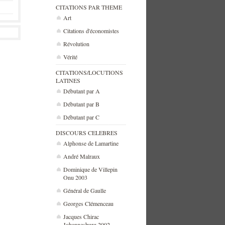
CITATIONS PAR THEME
Art
Citations d'économistes
Révolution
Vérité
CITATIONS/LOCUTIONS
LATINES
Débutant par A
Débutant par B
Débutant par C
DISCOURS CELEBRES
Alphonse de Lamartine
André Malraux
Dominique de Villepin
Onu 2003
Général de Gaulle
Georges Clémenceau
Jacques Chirac
Johannesburg 2002