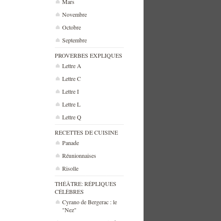
Mars
Novembre
Octobre
Septembre
PROVERBES EXPLIQUES
Lettre A
Lettre C
Lettre I
Lettre L
Lettre Q
RECETTES DE CUISINE
Panade
Réunionnaises
Risolle
THÉÂTRE: RÉPLIQUES
CÉLÈBRES
Cyrano de Bergerac : le
"Nez"