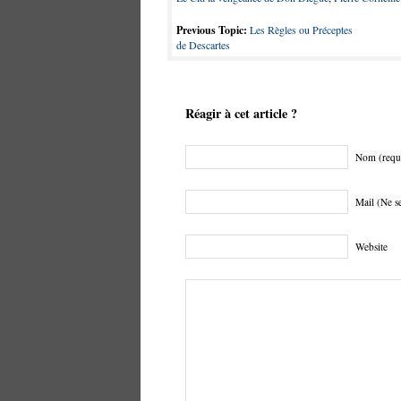
Previous Topic:
Les Règles ou Préceptes
de Descartes
Réagir à cet article ?
Nom (requ
Mail (Ne se
Website