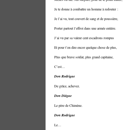
Je te donne à combattre un homme à redouter :
Je l’ai vu, tout couvert de sang et de poussière,
Porter partout l’effroi dans une armée entière.
J’ai vu par sa valeur cent escadrons rompus
Et pour t’en dire encor quelque chose de plus,
Plus que brave soldat, plus grand capitaine,
C’est…
Don Rodrigue
De grâce, achevez.
Don Diégue
Le père de Chimène.
Don Rodrigue
Le…