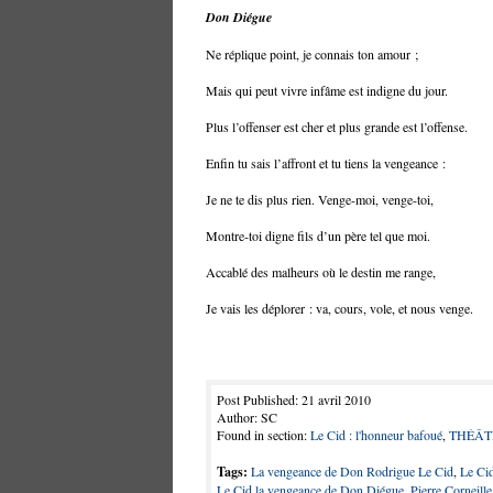
Don Diégue
Ne réplique point, je connais ton amour ;
Mais qui peut vivre infâme est indigne du jour.
Plus l’offenser est cher et plus grande est l’offense.
Enfin tu sais l’affront et tu tiens la vengeance :
Je ne te dis plus rien. Venge-moi, venge-toi,
Montre-toi digne fils d’un père tel que moi.
Accablé des malheurs où le destin me range,
Je vais les déplorer : va, cours, vole, et nous venge.
Post Published: 21 avril 2010
Author: SC
Found in section:
Le Cid : l'honneur bafoué
,
THÉÂT
Tags:
La vengeance de Don Rodrigue Le Cid
,
Le Ci
Le Cid la vengeance de Don Diégue
,
Pierre Corneill