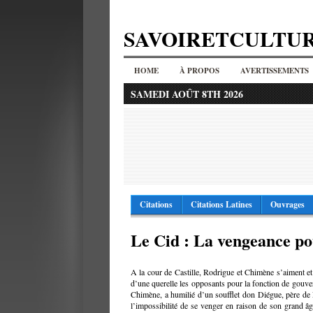
SAVOIRETCULTU
HOME
À PROPOS
AVERTISSEMENTS
SAMEDI AOÛT 8TH 2026
Citations
Citations Latines
Ouvrages
Le Cid : La vengeance p
A la cour de Castille, Rodrigue et Chimène s’aiment et
d’une querelle les opposants pour la fonction de gouv
Chimène, a humilié d’un soufflet don Diégue, père de
l’impossibilité de se venger en raison de son grand âg