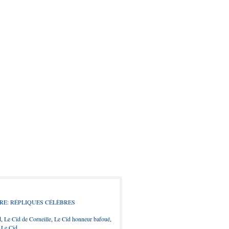
RE: RÉPLIQUES CÉLÈBRES
d
,
Le Cid de Corneille
,
Le Cid honneur bafoué
,
e Le Cid