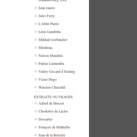
Jean Jaurès
Jules Ferry
L'Abbé Pierre
Léon Gambetta
Mikhaïl Gorbatchev
Mirabeau
Nelson Mandela
Patrice Lumumba
Valéry Giscard d’Estaing
Victor Hugo
Winston Churchill
EXTRAITS OUVRAGES
Alfred de Musset
Choderlos de Laclos
Descartes
François de Malherbe
Jean de la Bruyère