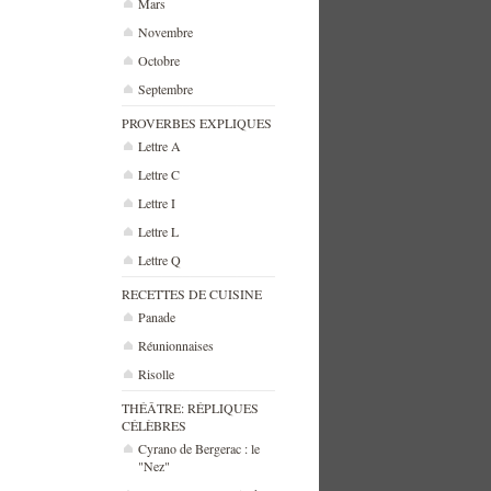
Mars
Novembre
Octobre
Septembre
PROVERBES EXPLIQUES
Lettre A
Lettre C
Lettre I
Lettre L
Lettre Q
RECETTES DE CUISINE
Panade
Réunionnaises
Risolle
THÉÂTRE: RÉPLIQUES
CÉLÈBRES
Cyrano de Bergerac : le
"Nez"