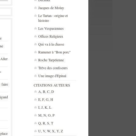
Jacques de Molay
Le Tartan : origine et
histoire
Les Vespasiennes
Offices Religieux
se
Qui va à la chasse
une
Ramener à "Bon porc"
 Aller
Roche Tarpéienne
Trêve des confiseurs
«
Une image d'Epinal
 faire
CITATIONS AUTEURS
A, B, C, D
rigand
E, F, G, H
I, J, K, L
M, N, O, P
Q, R, S, T
U, V, W, X, Y, Z
 place