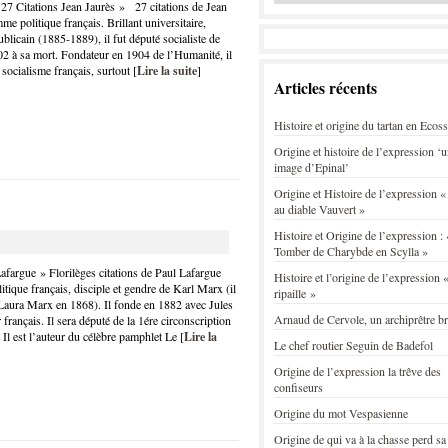
 27 Citations Jean Jaurès » 27 citations de Jean
 politique français. Brillant universitaire,
ublicain (1885-1889), il fut député socialiste de
2 à sa mort. Fondateur en 1904 de l’Humanité, il
u socialisme français, surtout [
Lire la suite
]
Articles récents
Histoire et origine du tartan en Ecos
Origine et histoire de l’expression ‘
image d’Epinal’
Origine et Histoire de l’expression «
au diable Vauvert »
Histoire et Origine de l’expression : 
Tomber de Charybde en Scylla »
afargue » Florilèges citations de Paul Lafargue
Histoire et l’origine de l’expression «
ique français, disciple et gendre de Karl Marx (il
ripaille »
 Laura Marx en 1868). Il fonde en 1882 avec Jules
Arnaud de Cervole, un archiprêtre b
français. Il sera député de la 1ére circonscription
 Il est l’auteur du célèbre pamphlet Le [
Lire la
Le chef routier Seguin de Badefol
Origine de l’expression la trêve des
confiseurs
Origine du mot Vespasienne
Origine de qui va à la chasse perd sa