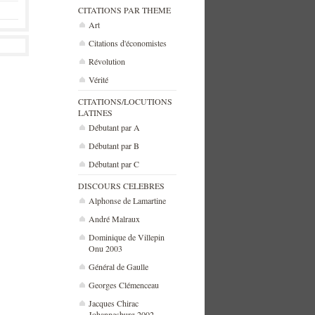
CITATIONS PAR THEME
Art
Citations d'économistes
Révolution
Vérité
CITATIONS/LOCUTIONS
LATINES
Débutant par A
Débutant par B
Débutant par C
DISCOURS CELEBRES
Alphonse de Lamartine
André Malraux
Dominique de Villepin
Onu 2003
Général de Gaulle
Georges Clémenceau
Jacques Chirac
Johannesburg 2002