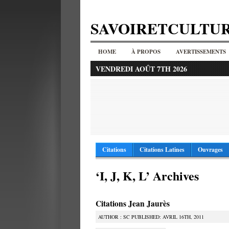
SAVOIRETCULTU
HOME
À PROPOS
AVERTISSEMENTS
VENDREDI AOÛT 7TH 2026
Citations
Citations Latines
Ouvrages
‘I, J, K, L’ Archives
Citations Jean Jaurès
AUTHOR : SC PUBLISHED: AVRIL 16TH, 2011