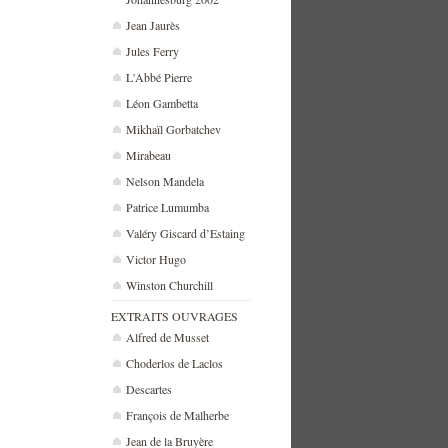
Jean Jaurès
Jules Ferry
L'Abbé Pierre
Léon Gambetta
Mikhaïl Gorbatchev
Mirabeau
Nelson Mandela
Patrice Lumumba
Valéry Giscard d’Estaing
Victor Hugo
Winston Churchill
EXTRAITS OUVRAGES
Alfred de Musset
Choderlos de Laclos
Descartes
François de Malherbe
Jean de la Bruyère