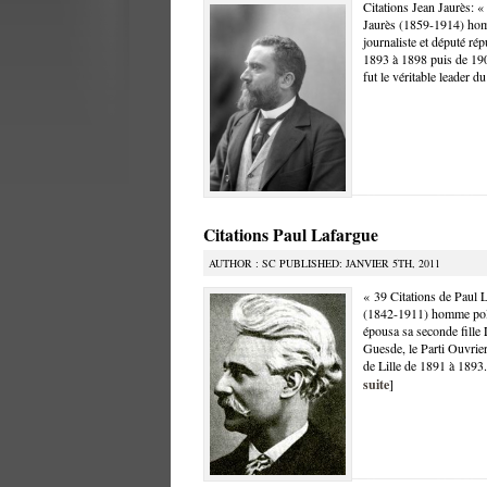
Citations Jean Jaurès: «
Jaurès (1859-1914) homme
journaliste et député rép
1893 à 1898 puis de 190
fut le véritable leader d
Citations Paul Lafargue
AUTHOR : SC PUBLISHED: JANVIER 5TH, 2011
« 39 Citations de Paul L
(1842-1911) homme polit
épousa sa seconde fille
Guesde, le Parti Ouvrier 
de Lille de 1891 à 1893.
suite
]