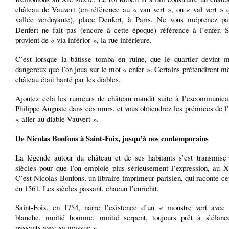
château de Vauvert (en référence au « vau vert », ou « val vert » q
vallée verdoyante), place Denfert, à Paris. Ne vous méprenez p
Denfert ne fait pas (encore à cette époque) référence à l’enfer. S
provient de « via inférior », la rue inférieure.
C’est lorsque la bâtisse tomba en ruine, que le quartier devint 
dangereux que l’on joua sur le mot « enfer ». Certains prétendirent 
château était hanté par les diables.
Ajoutez cela les rumeurs de château maudit suite à l’excommunicat
Philippe Auguste dans ces murs, et vous obtiendrez les prémices de l
« aller au diable Vauvert ».
De Nicolas Bonfons à Saint-Foix, jusqu’à nos contemporains
La légende autour du château et de ses habitants s’est transmise 
siècles pour que l’on emploie plus sérieusement l’expression, au X
C’est Nicolas Bonfons, un libraire-imprimeur parisien, qui raconte cet
en 1561. Les siècles passant, chacun l’enrichit.
Saint-Foix, en 1754, narre l’existence d’un « monstre vert avec
blanche, moitié homme, moitié serpent, toujours prêt à s’élanc
passants avec sa massue »…