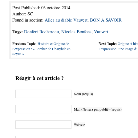
Post Published: 03 octobre 2014
Author: SC
Found in section:
Aller au diable Vauvert
,
BON A SAVOIR
Tags:
Denfert-Rochereau
,
Nicolas Bonfons
,
Vauvert
Previous Topic:
Histoire et Origine de
Next Topic:
Origine et his
l’expression : « Tomber de Charybde en
l’expression ‘une image d’
Scylla »
Réagir à cet article ?
Nom (requis)
Mail (Ne sera pas publié) (requis)
Website