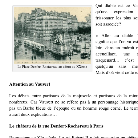
Qui diable est ce Va
qu’une expression
frissonner les plus se
soit associée?
« Aller au diable 
signifie que l’on va e
loin, dans un endroit 
accueillant, une 
traquenard… c’est 
quelqu’un sans mé
La Place Denfert-Rochereau au début du XXème
Mais d’où vient cette e
Attention au Vauvert
Les débats entre partisans de la majuscule et partisans de la minu
nombreux. Car Vauvert ne se réfère pas à un personnage historique
pas un Barbe bleue de l’époque ou un homme rouge corné. Le ter
aurait deux explications…
Le château de la rue Denfert-Rochereau à Paris
Remontons au XIe siècle. Le roi Robert II a fait construire un châtea