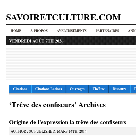
SAVOIRETCULTURE.COM
HOME
À PROPOS
AVERTISSEMENTS
PARTENAIRES
ANN
VENDREDI AOÛT 7TH 2026
Citations
Citations Latines
Ouvrages
Théâtre
Discours
P
‘Trêve des confiseurs’ Archives
Origine de l’expression la trêve des confiseurs
AUTHOR : SC PUBLISHED: MARS 14TH, 2014