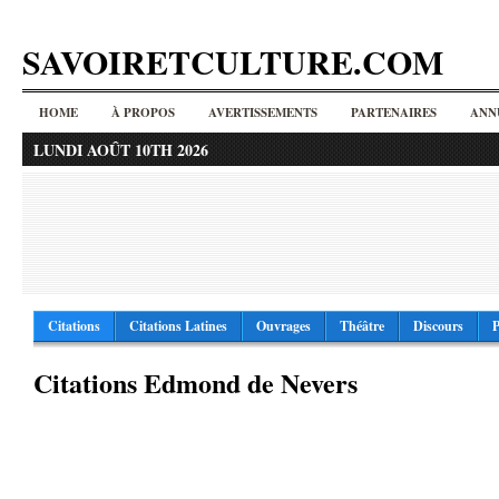
SAVOIRETCULTURE.COM
HOME
À PROPOS
AVERTISSEMENTS
PARTENAIRES
ANN
LUNDI AOÛT 10TH 2026
Citations
Citations Latines
Ouvrages
Théâtre
Discours
P
Citations Edmond de Nevers