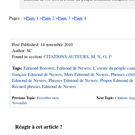
Page
Page
Page
Page
Pages : >
1
>
2
>
3
>
4
Post Published: 14 novembre 2010
Author: SC
Found in section:
CITATIONS AUTEURS
,
M, N, O, P
Tags:
Edmond Boisvert
,
Edmond de Nevers
,
L’avenir du peuple can
français Edmond de Nevers
,
Mots Edmond de Nevers
,
Phrases célè
Edmond de Nevers
,
Phrases Edmond de Nevers
,
Propos Edmond de
Recueil phrases Edmond de Nevers
Previous Topic:
Proverbes mois
Next Topic:
Citations Au
Novembre
Réagir à cet article ?