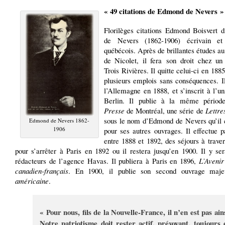
« 49 citations de Edmond de Nevers »
Florilèges citations Edmond Boisvert 
de Nevers (1862-1906) écrivain et 
québécois. Après de brillantes études a
de Nicolet, il fera son droit chez un
Trois Rivières. Il quitte celui-ci en 188
plusieurs emplois sans conséquences. I
l’Allemagne en 1888, et s’inscrit à l’un
Berlin. Il publie à la même pério
Presse
de Montréal, une série de
Lettre
sous le nom d’Edmond de Nevers qu’il 
Edmond de Nevers 1862-
1906
pour ses autres ouvrages. Il effectue p
entre 1888 et 1892, des séjours à trave
pour s’arrêter à Paris en 1892 ou il restera jusqu’en 1900. Il y se
rédacteurs de l’agence Havas. Il publiera à Paris en 1896,
L’Avenir
canadien-français
. En 1900, il publie son second ouvrage maj
américaine
.
« Pour nous, fils de la Nouvelle-France, il n’en est pas ains
Notre patriotisme doit rester actif, prévoyant, toujours 