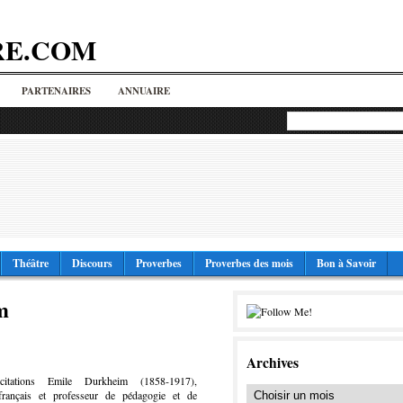
RE.COM
PARTENAIRES
ANNUAIRE
Théâtre
Discours
Proverbes
Proverbes des mois
Bon à Savoir
m
Archives
 citations Emile Durkheim (1858-1917),
français et professeur de pédagogie et de