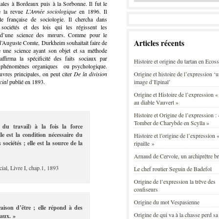
iales à Bordeaux puis à la Sorbonne. Il fut le
e la revue
L’Année sociologique
en 1896. Il
le française de sociologie. Il chercha dans
 sociétés et des lois qui les régissent les
 d’une science des mœurs. Comme pour le
Articles récents
d’Auguste Comte, Durkheim souhaitait faire de
ie une science ayant son objet et sa méthode
affirma la spécificité des faits sociaux par
Histoire et origine du tartan en Ecos
 phénomènes organiques ou psychologique.
vres principales, on peut citer
De la division
Origine et histoire de l’expression ‘
cial
publié en 1893.
image d’Epinal’
Origine et Histoire de l’expression «
au diable Vauvert »
Histoire et Origine de l’expression : 
Tomber de Charybde en Scylla »
 du travail) à la fois la force
lle est la condition nécessaire du
Histoire et l’origine de l’expression «
sociétés ; elle est la source de la
ripaille »
Arnaud de Cervole, un archiprêtre b
ial, Livre I, chap.1, 1893
Le chef routier Seguin de Badefol
Origine de l’expression la trêve des
confiseurs
Origine du mot Vespasienne
raison d’être ; elle répond à des
Origine de qui va à la chasse perd sa
raux. »