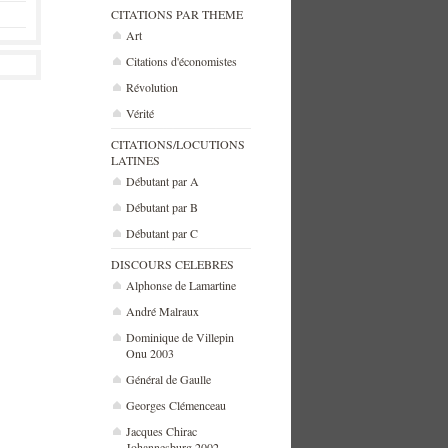
CITATIONS PAR THEME
Art
Citations d'économistes
Révolution
Vérité
CITATIONS/LOCUTIONS
LATINES
Débutant par A
Débutant par B
Débutant par C
DISCOURS CELEBRES
Alphonse de Lamartine
André Malraux
Dominique de Villepin
Onu 2003
Général de Gaulle
Georges Clémenceau
Jacques Chirac
Johannesburg 2002