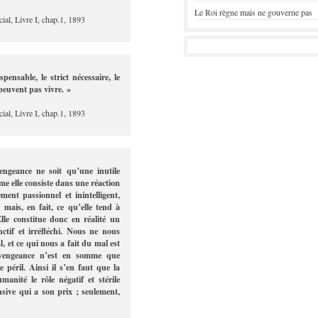
Le Roi règne mais ne gouverne pas
ial, Livre I, chap.1, 1893
nsable, le strict nécessaire, le
 peuvent pas vivre. »
ial, Livre I, chap.1, 1893
engeance ne soit qu’une inutile
ême elle consiste dans une réaction
nt passionnel et inintelligent,
mais, en fait, ce qu’elle tend à
lle constitue donc en réalité un
nctif et irréfléchi. Nous ne nous
, et ce qui nous a fait du mal est
 vengeance n’est en somme que
e péril. Ainsi il s’en faut que la
manité le rôle négatif et stérile
sive qui a son prix ; seulement,