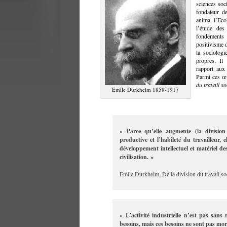
sciences soc
fondateur d
anima l’Eco
l’étude des
fondements
positivisme 
la sociolog
propres. Il 
rapport aux
Parmi ces œu
du travail so
Emile Durkheim 1858-1917
« Parce qu’elle augmente (la division
productive et l’habileté du travailleur, e
développement intellectuel et matériel des 
civilisation. »
Emile Durkheim, De la division du travail soc
« L’activité industrielle n’est pas sans 
besoins, mais ces besoins ne sont pas mo