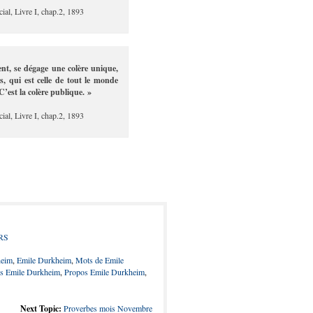
ial, Livre I, chap.2, 1893
ent, se dégage une colère unique,
, qui est celle de tout le monde
 C’est la colère publique. »
ial, Livre I, chap.2, 1893
RS
heim
,
Emile Durkheim
,
Mots de Emile
es Emile Durkheim
,
Propos Emile Durkheim
,
Next Topic:
Proverbes mois Novembre