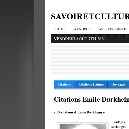
SAVOIRETCULTU
HOME
À PROPOS
AVERTISSEMENTS
VENDREDI AOÛT 7TH 2026
Citations
Citations Latines
Ouvrages
Citations Emile Durkhei
« 39 citations d’Emile Durkheim »
Florilèges
sociologue 