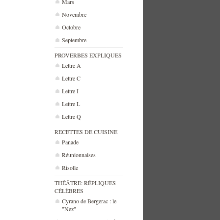
Mars
Novembre
Octobre
Septembre
PROVERBES EXPLIQUES
Lettre A
Lettre C
Lettre I
Lettre L
Lettre Q
RECETTES DE CUISINE
Panade
Réunionnaises
Risolle
THÉÂTRE: RÉPLIQUES
CÉLÈBRES
Cyrano de Bergerac : le
"Nez"