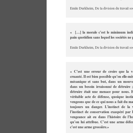
Emile Durkheim, De la division du travail soc
« […] la morale c’est le minimum indispe
pain quotidien sans lequel les sociétés ne
Emile Durkheim, De la division du travail soc
« C’est une erreur de croire que la v
cruauté. Il est bien possible qu’en elle-m
mécanique et sans but, dans un mouveme
dans un besoin irraisonné de détruire ; 
détruire était une menace pour nous. E
véritable acte de défense, quoique insti
vengeons que de ce qui nous a fait du mal
toujours un danger. L’instinct de la
l’instinct de conservation exaspéré par l
vengeance ait eu dans l’histoire de l’hu
qu’on lui attribue. C’est une arme défen
c’est une arme grossière.»