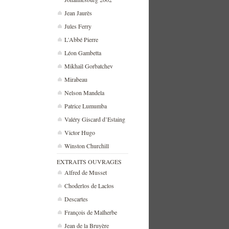
Jean Jaurès
Jules Ferry
L'Abbé Pierre
Léon Gambetta
Mikhaïl Gorbatchev
Mirabeau
Nelson Mandela
Patrice Lumumba
Valéry Giscard d’Estaing
Victor Hugo
Winston Churchill
EXTRAITS OUVRAGES
Alfred de Musset
Choderlos de Laclos
Descartes
François de Malherbe
Jean de la Bruyère