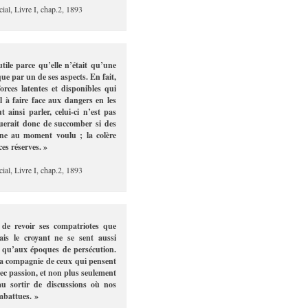
ial, Livre I, chap.2, 1893
utile parce qu’elle n’était qu’une
que par un de ses aspects. En fait,
orces latentes et disponibles qui
 à faire face aux dangers en les
t ainsi parler, celui-ci n’est pas
querait donc de succomber si des
igne au moment voulu ; la colère
es réserves. »
ial, Livre I, chap.2, 1893
de revoir ses compatriotes que
is le croyant ne se sent aussi
s qu’aux époques de persécution.
la compagnie de ceux qui pensent
ec passion, et non plus seulement
au sortir de discussions où nos
mbattues. »