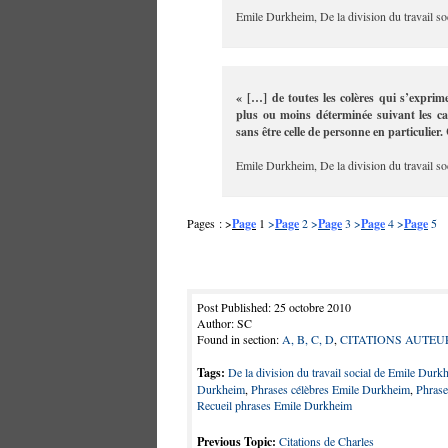
Emile Durkheim, De la division du travail soc
« […] de toutes les colères qui s’exprim
plus ou moins déterminée suivant les cas
sans être celle de personne en particulier.
Emile Durkheim, De la division du travail soc
Pages : >
Page
1
>
Page
2
>
Page
3
>
Page
4
>
Page
5
Post Published: 25 octobre 2010
Author: SC
Found in section:
A, B, C, D
,
CITATIONS AUTEU
Tags:
De la division du travail social de Emile Durk
Durkheim
,
Phrases célèbres Emile Durkheim
,
Phras
Recueil phrases Emile Durkheim
Previous Topic:
Citations de Charles