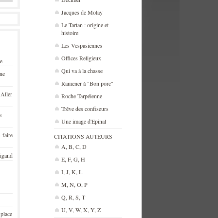
Jacques de Molay
Le Tartan : origine et
histoire
Les Vespasiennes
Offices Religieux
se
Qui va à la chasse
une
Ramener à "Bon porc"
 Aller
Roche Tarpéienne
Trêve des confiseurs
«
Une image d'Epinal
 faire
CITATIONS AUTEURS
A, B, C, D
rigand
E, F, G, H
I, J, K, L
M, N, O, P
Q, R, S, T
U, V, W, X, Y, Z
 place